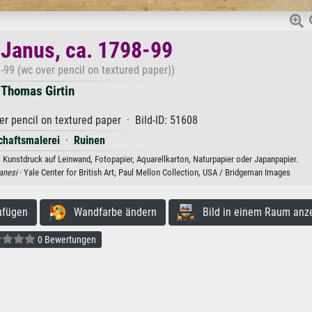
Janus, ca. 1798-99
-99 (wc over pencil on textured paper))
Thomas Girtin
er pencil on textured paper · Bild-ID: 51608
chaftsmalerei
·
Ruinen
 Kunstdruck auf Leinwand, Fotopapier, Aquarellkarton, Naturpapier oder Japanpapier.
anesi
· Yale Center for British Art, Paul Mellon Collection, USA / Bridgeman Images
ufügen
Wandfarbe ändern
Bild in einem Raum anz
0 Bewertungen