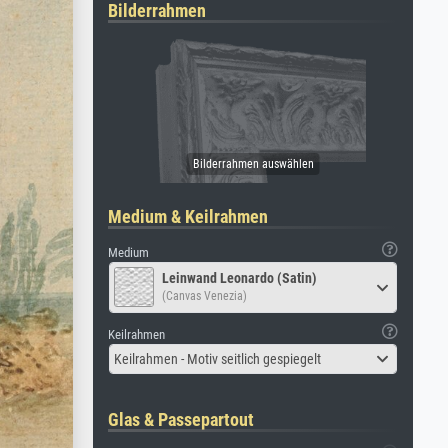
Bilderrahmen
Medium & Keilrahmen
Medium
Leinwand Leonardo (Satin)
(Canvas Venezia)
Keilrahmen
Keilrahmen - Motiv seitlich gespiegelt
Glas & Passepartout