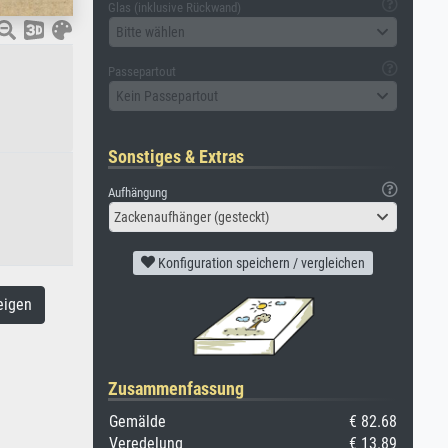
Glas (inklusive Rückwand)
Bitte wählen
Passepartout
Kein Passepartout
Sonstiges & Extras
Aufhängung
Zackenaufhänger (gesteckt)
Konfiguration speichern / vergleichen
eigen
Zusammenfassung
Gemälde
€ 82.68
Veredelung
€ 13.89