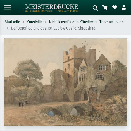
Startseite
Kunststile
Nicht klassifizierte Künstler
Thomas Lound
Der Bergfried und das Tor, Ludlow Castle, Shropshire
Standardsuche
KI-Bildersuche
Suchen Sie nach Künstlern, Werktiteln
Beschreiben Sie die Szene – z.B. Grüne
oder Stilen – z.B. Monet,
Wiese, Abstrakt mit viel Rot, Dunkles
Sternennacht, Impressionismus, Welle
Ölgemälde, Stehender Akt neben einem
Hokusai, Akt.
Baum.