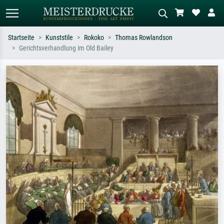
Startseite
Kunststile
Rokoko
Thomas Rowlandson
Gerichtsverhandlung im Old Bailey
Standardsuche
KI-Bildersuche
Suchen Sie nach Künstlern, Werktiteln
Beschreiben Sie die Szene – z.B. Grüne
oder Stilen – z.B. Monet,
Wiese, Abstrakt mit viel Rot, Dunkles
Sternennacht, Impressionismus, Welle
Ölgemälde, Stehender Akt neben einem
Hokusai, Akt.
Baum.