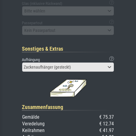
Glas (inklusive Rückwand)
Bitte wählen
Passepartout
Kein Passepartout
Sonstiges & Extras
Aufhängung
Zackenaufhänger (gesteckt)
Zusammenfassung
Gemälde
€ 75.37
Veredelung
€ 12.74
Keilrahmen
€ 41.97