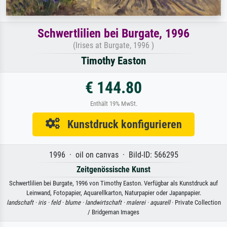
Schwertlilien bei Burgate, 1996
(Irises at Burgate, 1996 )
Timothy Easton
€ 144.80
Enthält 19% MwSt.
Kunstdruck konfigurieren
1996 · oil on canvas · Bild-ID: 566295
Zeitgenössische Kunst
Schwertlilien bei Burgate, 1996 von Timothy Easton. Verfügbar als Kunstdruck auf
Leinwand, Fotopapier, Aquarellkarton, Naturpapier oder Japanpapier.
landschaft ·
iris ·
feld ·
blume ·
landwirtschaft ·
malerei ·
aquarell
· Private Collection
/ Bridgeman Images