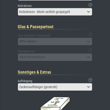
Keilrahmen
Keilrahmen - Motiv seitlich gespiegelt
Glas & Passepartout
Glas (inklusive Rückwand)
Bitte wählen
Passepartout
Kein Passepartout
Sonstiges & Extras
Aufhängung
Zackenaufhänger (gesteckt)