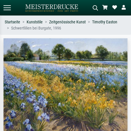
Startseite
Kunststile
Zeitgenössische Kunst
Timothy Easton
Schwertlilien bei Burgate, 1996
Standardsuche
KI-Bildersuche
Suchen Sie nach Künstlern, Werktiteln
Beschreiben Sie die Szene – z.B. Grüne
oder Stilen – z.B. Monet,
Wiese, Abstrakt mit viel Rot, Dunkles
Sternennacht, Impressionismus, Welle
Ölgemälde, Stehender Akt neben einem
Hokusai, Akt.
Baum.