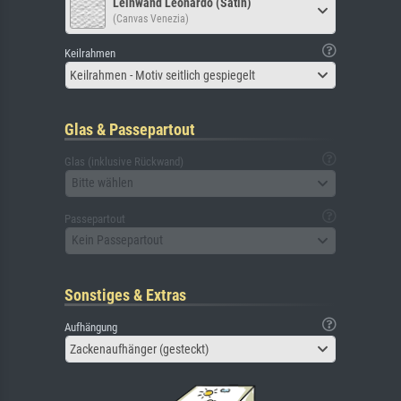
Leinwand Leonardo (Satin)
(Canvas Venezia)
Keilrahmen
Keilrahmen - Motiv seitlich gespiegelt
Glas & Passepartout
Glas (inklusive Rückwand)
Bitte wählen
Passepartout
Kein Passepartout
Sonstiges & Extras
Aufhängung
Zackenaufhänger (gesteckt)