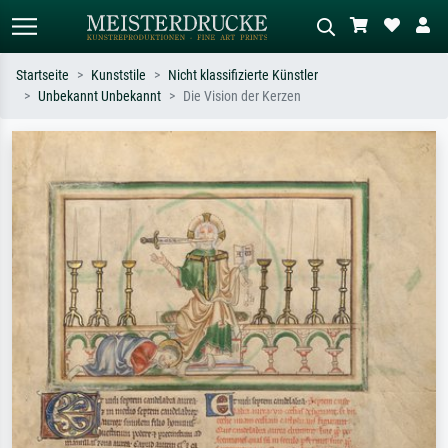
Startseite
Kunststile
Nicht klassifizierte Künstler
Unbekannt Unbekannt
Die Vision der Kerzen
Standardsuche
KI-Bildersuche
Suchen Sie nach Künstlern, Werktiteln
Beschreiben Sie die Szene – z.B. Grüne
oder Stilen – z.B. Monet,
Wiese, Abstrakt mit viel Rot, Dunkles
Sternennacht, Impressionismus, Welle
Ölgemälde, Stehender Akt neben einem
Hokusai, Akt.
Baum.