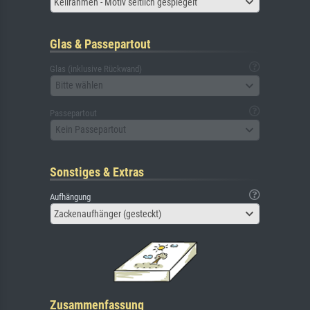
Keilrahmen - Motiv seitlich gespiegelt
Glas & Passepartout
Glas (inklusive Rückwand)
Bitte wählen
Passepartout
Kein Passepartout
Sonstiges & Extras
Aufhängung
Zackenaufhänger (gesteckt)
Zusammenfassung