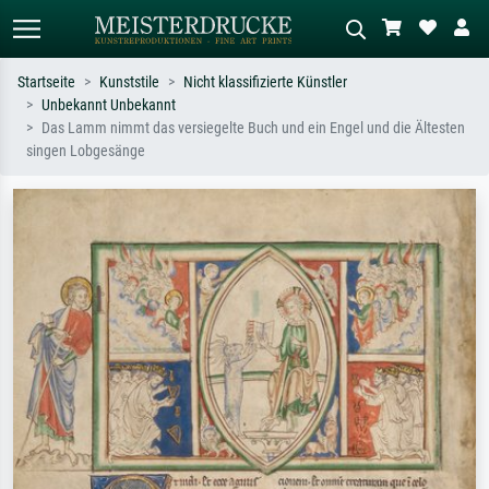
Startseite
Kunststile
Nicht klassifizierte Künstler
Unbekannt Unbekannt
Standardsuche
KI-Bildersuche
Das Lamm nimmt das versiegelte Buch und ein Engel und die Ältesten
singen Lobgesänge
Suchen Sie nach Künstlern, Werktiteln
Beschreiben Sie die Szene – z.B. Grüne
oder Stilen – z.B. Monet,
Wiese, Abstrakt mit viel Rot, Dunkles
Sternennacht, Impressionismus, Welle
Ölgemälde, Stehender Akt neben einem
Hokusai, Akt.
Baum.