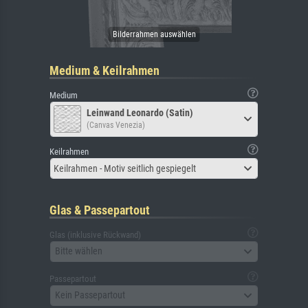
Medium & Keilrahmen
Medium
Leinwand Leonardo (Satin)
(Canvas Venezia)
Keilrahmen
Keilrahmen - Motiv seitlich gespiegelt
Glas & Passepartout
Glas (inklusive Rückwand)
Bitte wählen
Passepartout
Kein Passepartout