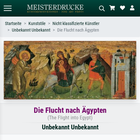
Startseite
Kunststile
Nicht klassifizierte Künstler
Unbekannt Unbekannt
Die Flucht nach Ägypten
Standardsuche
KI-Bildersuche
Suchen Sie nach Künstlern, Werktiteln
Beschreiben Sie die Szene – z.B. Grüne
oder Stilen – z.B. Monet,
Wiese, Abstrakt mit viel Rot, Dunkles
Sternennacht, Impressionismus, Welle
Ölgemälde, Stehender Akt neben einem
Hokusai, Akt.
Baum.
Die Flucht nach Ägypten
(The Flight into Egypt)
Unbekannt Unbekannt