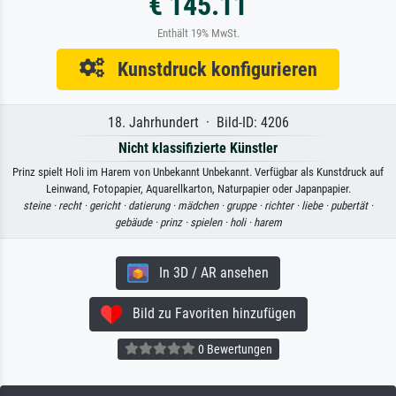
€ 145.11
Enthält 19% MwSt.
Kunstdruck konfigurieren
18. Jahrhundert · Bild-ID: 4206
Nicht klassifizierte Künstler
Prinz spielt Holi im Harem von Unbekannt Unbekannt. Verfügbar als Kunstdruck auf
Leinwand, Fotopapier, Aquarellkarton, Naturpapier oder Japanpapier.
steine ·
recht ·
gericht ·
datierung ·
mädchen ·
gruppe ·
richter ·
liebe ·
pubertät ·
gebäude ·
prinz ·
spielen ·
holi ·
harem
In 3D / AR ansehen
Bild zu Favoriten hinzufügen
0 Bewertungen