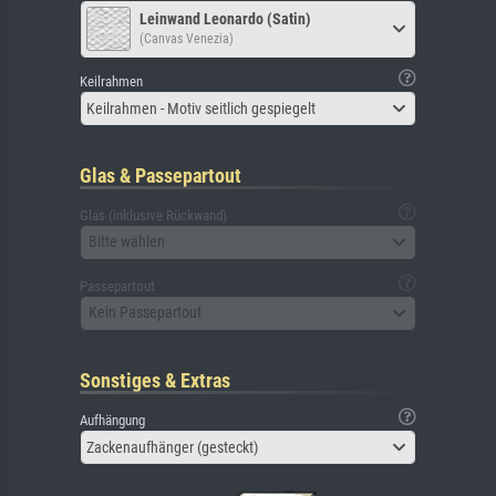
Leinwand Leonardo (Satin)
(Canvas Venezia)
Keilrahmen
Keilrahmen - Motiv seitlich gespiegelt
Glas & Passepartout
Glas (inklusive Rückwand)
Bitte wählen
Passepartout
Kein Passepartout
Sonstiges & Extras
Aufhängung
Zackenaufhänger (gesteckt)