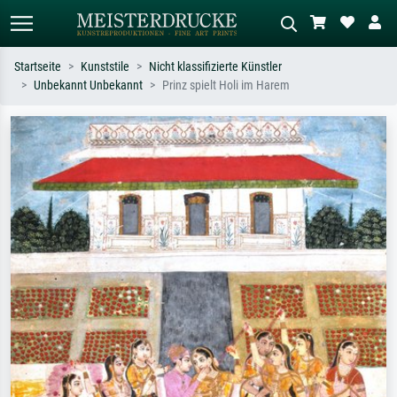
Startseite
Kunststile
Nicht klassifizierte Künstler
Unbekannt Unbekannt
Prinz spielt Holi im Harem
Standardsuche
KI-Bildersuche
Suchen Sie nach Künstlern, Werktiteln
Beschreiben Sie die Szene – z.B. Grüne
oder Stilen – z.B. Monet,
Wiese, Abstrakt mit viel Rot, Dunkles
Sternennacht, Impressionismus, Welle
Ölgemälde, Stehender Akt neben einem
Hokusai, Akt.
Baum.