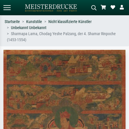
Startseite
Kunststile
Nicht klassifizierte Künstler
Unbekannt Unbekannt
Standardsuche
KI-Bildersuche
Sharmapa Lama, Chodag Yeshe Palzang, der 4. Shamar Rinpoche
(1453-1554)
Suchen Sie nach Künstlern, Werktiteln
Beschreiben Sie die Szene – z.B. Grüne
oder Stilen – z.B. Monet,
Wiese, Abstrakt mit viel Rot, Dunkles
Sternennacht, Impressionismus, Welle
Ölgemälde, Stehender Akt neben einem
Hokusai, Akt.
Baum.