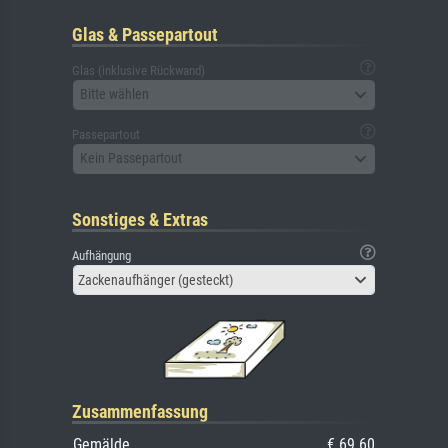
Glas & Passepartout
Glas (inklusive Rückwand)
Bitte wählen
Passepartout
Kein Passepartout
Sonstiges & Extras
Aufhängung
Zackenaufhänger (gesteckt)
Zusammenfassung
Gemälde
€ 69.60