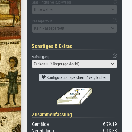
Glas (inklusive Rückwand)
Bitte wählen
Passepartout
Kein Passepartout
Sonstiges & Extras
Aufhängung
Zackenaufhänger (gesteckt)
Konfiguration speichern / vergleichen
Zusammenfassung
Gemälde
€ 79.19
Veredelung
€ 13.33