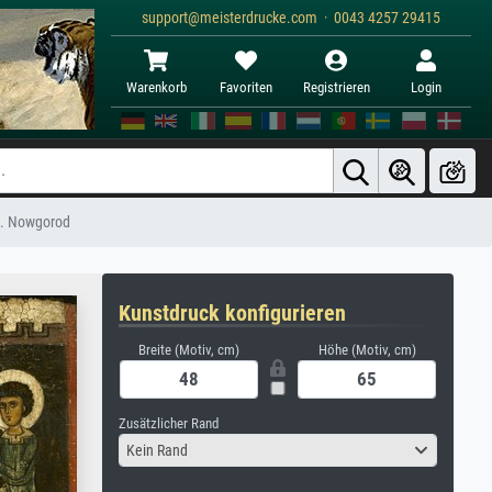
support@meisterdrucke.com · 0043 4257 29415
Warenkorb
Favoriten
Registrieren
Login
n. Nowgorod
Kunstdruck konfigurieren
Breite (Motiv, cm)
Höhe (Motiv, cm)
Zusätzlicher Rand
Kein Rand