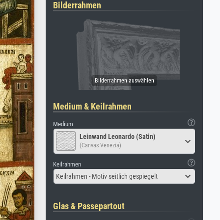
Bilderrahmen
Medium & Keilrahmen
Medium
Leinwand Leonardo (Satin)
(Canvas Venezia)
Keilrahmen
Keilrahmen - Motiv seitlich gespiegelt
Glas & Passepartout