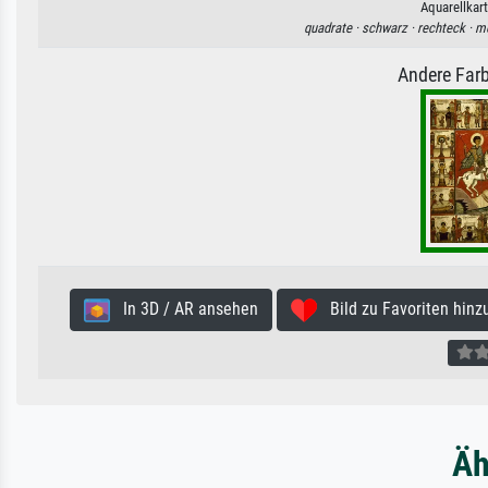
Aquarellkart
quadrate ·
schwarz ·
rechteck ·
me
Andere Farb
In 3D / AR ansehen
Bild zu Favoriten hinz
Äh