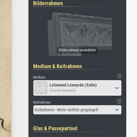
Bilderrahmen
Medium & Keilrahmen
Medium
Leinwand Leonardo (Satin)
(Canvas Venezia)
Keilrahmen
Keilrahmen - Motiv seitlich gespiegelt
Glas & Passepartout