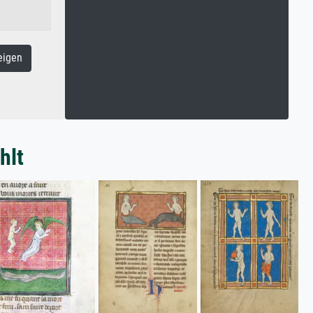
eigen
hlt