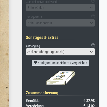
Glas (inklusive Rückwand)
Bitte wählen
Passepartout
Kein Passepartout
Sonstiges & Extras
Aufhängung
Zackenaufhänger (gesteckt)
Konfiguration speichern / vergleichen
Zusammenfassung
Gemälde
€ 82.98
Veredelung
€ 14.02