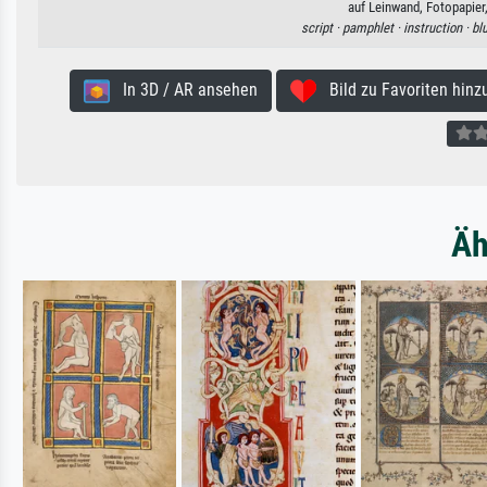
auf Leinwand, Fotopapier
script ·
pamphlet ·
instruction ·
bl
In 3D / AR ansehen
Bild zu Favoriten hinz
Äh