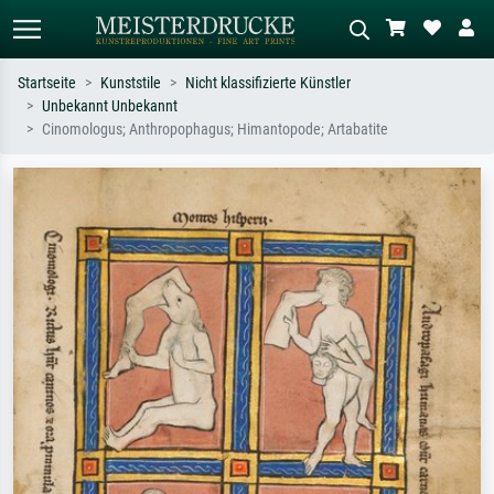
Startseite
Kunststile
Nicht klassifizierte Künstler
Unbekannt Unbekannt
Standardsuche
KI-Bildersuche
Cinomologus; Anthropophagus; Himantopode; Artabatite
Suchen Sie nach Künstlern, Werktiteln
Beschreiben Sie die Szene – z.B. Grüne
oder Stilen – z.B. Monet,
Wiese, Abstrakt mit viel Rot, Dunkles
Sternennacht, Impressionismus, Welle
Ölgemälde, Stehender Akt neben einem
Hokusai, Akt.
Baum.