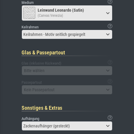
Medium
Leinwand Leonardo (Satin)
(Canvas Venezia)
Keilrahmen
Keilrahmen - Motiv seitlich gespiegelt
Glas & Passepartout
Glas (inklusive Rückwand)
Bitte wählen
Passepartout
Kein Passepartout
Sonstiges & Extras
Aufhängung
Zackenaufhänger (gesteckt)