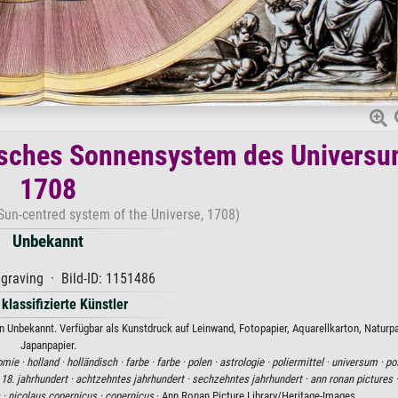
isches Sonnensystem des Universu
1708
Sun-centred system of the Universe, 1708)
Unbekannt
graving · Bild-ID: 1151486
 klassifizierte Künstler
Unbekannt. Verfügbar als Kunstdruck auf Leinwand, Fotopapier, Aquarellkarton, Naturpa
Japanpapier.
omie ·
holland ·
holländisch ·
farbe ·
farbe ·
polen ·
astrologie ·
poliermittel ·
universum ·
pos
·
18. jahrhundert ·
achtzehntes jahrhundert ·
sechzehntes jahrhundert ·
ann ronan pictures 
 ·
nicolaus copernicus ·
copernicus
· Ann Ronan Picture Library/Heritage-Images