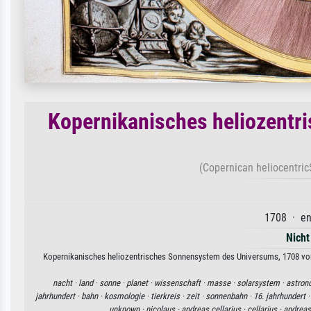
Kopernikanisches heliozentr
(Copernican heliocentric
1708 · en
Nicht
Kopernikanisches heliozentrisches Sonnensystem des Universums, 1708 von 
nacht ·
land ·
sonne ·
planet ·
wissenschaft ·
masse ·
solarsystem ·
astron
jahrhundert ·
bahn ·
kosmologie ·
tierkreis ·
zeit ·
sonnenbahn ·
16. jahrhundert 
unknown ·
nicolaus ·
andreas cellarius ·
cellarius ·
andreas