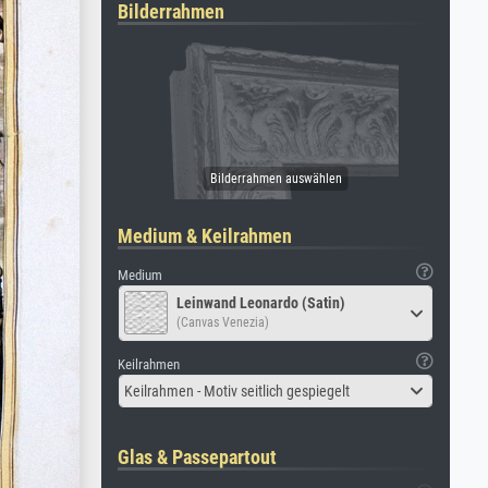
Bilderrahmen
Medium & Keilrahmen
Medium
Leinwand Leonardo (Satin)
(Canvas Venezia)
Keilrahmen
Keilrahmen - Motiv seitlich gespiegelt
Glas & Passepartout