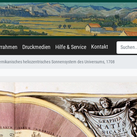
Kontakt
errahmen
Druckmedien
Hilfe & Service
rnikanisches heliozentrisches Sonnensystem des Universums, 1708