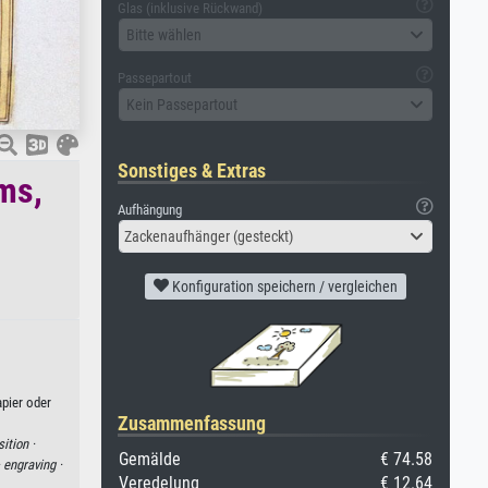
Glas (inklusive Rückwand)
Bitte wählen
Passepartout
Kein Passepartout
Sonstiges & Extras
ms,
Aufhängung
Zackenaufhänger (gesteckt)
Konfiguration speichern / vergleichen
pier oder
Zusammenfassung
ition ·
Gemälde
€ 74.58
·
engraving ·
Veredelung
€ 12.64