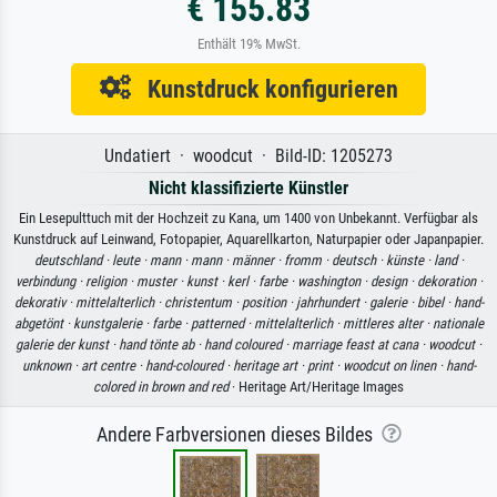
€ 155.83
Enthält 19% MwSt.
Kunstdruck konfigurieren
Undatiert · woodcut · Bild-ID: 1205273
Nicht klassifizierte Künstler
Ein Lesepulttuch mit der Hochzeit zu Kana, um 1400 von Unbekannt. Verfügbar als
Kunstdruck auf Leinwand, Fotopapier, Aquarellkarton, Naturpapier oder Japanpapier.
deutschland ·
leute ·
mann ·
mann ·
männer ·
fromm ·
deutsch ·
künste ·
land ·
verbindung ·
religion ·
muster ·
kunst ·
kerl ·
farbe ·
washington ·
design ·
dekoration ·
dekorativ ·
mittelalterlich ·
christentum ·
position ·
jahrhundert ·
galerie ·
bibel ·
hand-
abgetönt ·
kunstgalerie ·
farbe ·
patterned ·
mittelalterlich ·
mittleres alter ·
nationale
galerie der kunst ·
hand tönte ab ·
hand coloured ·
marriage feast at cana ·
woodcut ·
unknown ·
art centre ·
hand-coloured ·
heritage art ·
print ·
woodcut on linen ·
hand-
colored in brown and red
· Heritage Art/Heritage Images
Andere Farbversionen dieses Bildes