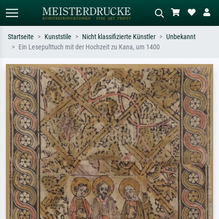
Startseite
Kunststile
Nicht klassifizierte Künstler
Unbekannt
Ein Lesepulttuch mit der Hochzeit zu Kana, um 1400
Standardsuche
KI-Bildersuche
Suchen Sie nach Künstlern, Werktiteln
Beschreiben Sie die Szene – z.B. Grüne
oder Stilen – z.B. Monet,
Wiese, Abstrakt mit viel Rot, Dunkles
Sternennacht, Impressionismus, Welle
Ölgemälde, Stehender Akt neben einem
Hokusai, Akt.
Baum.