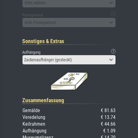
Bitte wählen
Passepartout
Kein Passepartout
Sonstiges & Extras
Aufhängung
Zackenaufhänger (gesteckt)
Zusammenfassung
Gemälde
€ 81.63
Veredelung
€ 13.74
Keilrahmen
€ 44.66
Aufhängung
€ 1.09
Museumslizenz
€ 14.70