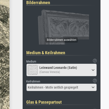
Bilderrahmen
Medium & Keilrahmen
Medium
Leinwand Leonardo (Satin)
(Canvas Venezia)
Keilrahmen
Keilrahmen - Motiv seitlich gespiegelt
Glas & Passepartout