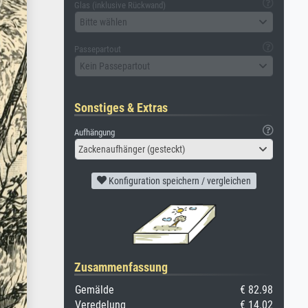
Glas (inklusive Rückwand)
Bitte wählen
Passepartout
Kein Passepartout
Sonstiges & Extras
Aufhängung
Zackenaufhänger (gesteckt)
Konfiguration speichern / vergleichen
Zusammenfassung
Gemälde
€ 82.98
Veredelung
€ 14.02