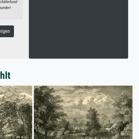
chäferhund ·
hundert ·
eigen
hlt