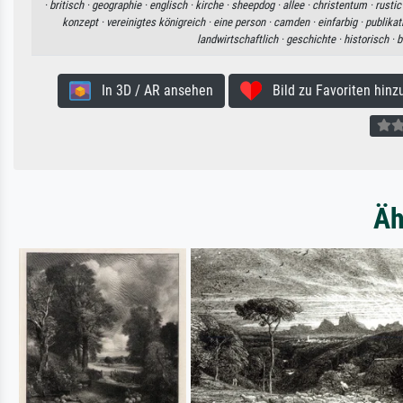
·
britisch ·
geographie ·
englisch ·
kirche ·
sheepdog ·
allee ·
christentum ·
rustic
konzept ·
vereinigtes königreich ·
eine person ·
camden ·
einfarbig ·
publikat
landwirtschaftlich ·
geschichte ·
historisch ·
b
In 3D / AR ansehen
Bild zu Favoriten hinz
Äh