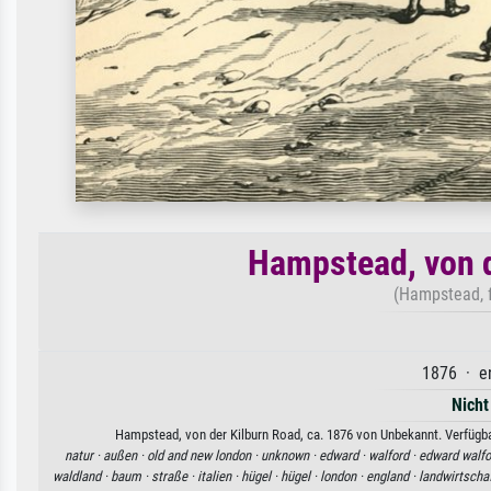
Hampstead, von d
(Hampstead, f
1876 · en
Nicht
Hampstead, von der Kilburn Road, ca. 1876 von Unbekannt. Verfügbar
natur ·
außen ·
old and new london ·
unknown ·
edward ·
walford ·
edward walfo
waldland ·
baum ·
straße ·
italien ·
hügel ·
hügel ·
london ·
england ·
landwirtschaf