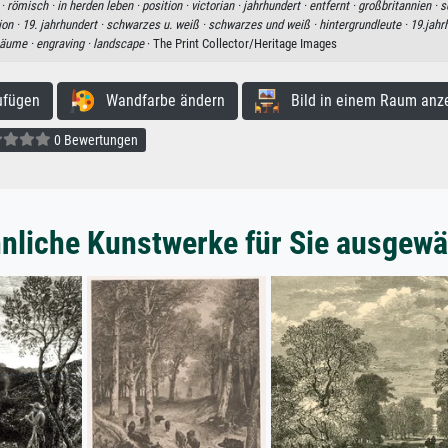
 ·
römisch ·
in herden leben ·
position ·
victorian ·
jahrhundert ·
entfernt ·
großbritannien ·
s
ion ·
19. jahrhundert ·
schwarzes u. weiß ·
schwarzes und weiß ·
hintergrundleute ·
19.jahr
äume ·
engraving ·
landscape
· The Print Collector/Heritage Images
ufügen
Wandfarbe ändern
Bild in einem Raum anz
0 Bewertungen
nliche Kunstwerke für Sie ausgewä