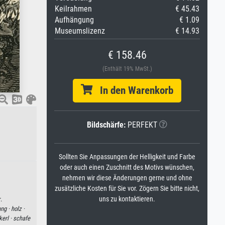
Keilrahmen
€ 45.43
Aufhängung
€ 1.09
Museumslizenz
€ 14.93
€ 158.46
(Enthält 19% MwSt.)
In den Warenkorb
Bildschärfe:
PERFEKT
Sollten Sie Anpassungen der Helligkeit und Farbe
oder auch einen Zuschnitt des Motivs wünschen,
nehmen wir diese Änderungen gerne und ohne
zusätzliche Kosten für Sie vor. Zögern Sie bitte nicht,
uns zu kontaktieren.
.
ng ·
holz ·
kerl ·
schafe