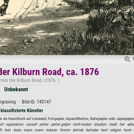
er Kilburn Road, ca. 1876
rom the Kilburn Road, c1876. )
Unbekannt
graving · Bild-ID: 745147
 klassifizierte Künstler
 als Kunstdruck auf Leinwand, Fotopapier, Aquarellkarton, Naturpapier oder Japanpapier
rd ·
regionalism ·
cassell ·
petter ·
petter galpin ·
north london ·
draußen ·
stadt ·
tier ·
abha
t ·
holz ·
leute ·
mann ·
mann ·
männer ·
fromm ·
betrieb ·
betriebe ·
land ·
religion ·
hund ·