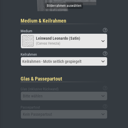
Medium & Keilrahmen
Medium
Leinwand Leonardo (Satin)
(Canvas Venezia)
Keilrahmen
Keilrahmen - Motiv seitlich gespiegelt
Glas & Passepartout
Glas (inklusive Rückwand)
Bitte wählen
Passepartout
Kein Passepartout