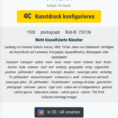
Enthält 19% MwSt.
Kunstdruck konfigurieren
1920 · photograph · Bild-ID: 753136
Nicht klassifizierte Künstler
Landung von General Calixto Garcia, 1890, 1910er Jahre von Unbekannt. Verfügbar
als Kunstdruck auf Leinwand, Fotopapier, Aquarellkarton, Naturpapier oder
Japanpapier.
transport ·
transport ·
außen ·
meer ·
leute ·
mann ·
mann ·
männer ·
boot ·
boote ·
küsten ·
kuba ·
kubaner ·
land ·
kerl ·
landung ·
geographie ·
krieg ·
sägemühle ·
position ·
jahrhundert ·
allgemein ·
konzept ·
draußen ·
zwanziger jahre ·
einfarbig ·
19. jahrhundert ·
wassertransport ·
schwarzes u. weiß ·
schwarzes und weiß ·
zwanziger jahre ·
20. jahrhundert ·
19.jahrhundert ·
santiago de kuba ·
geschichte ·
photograph ·
unknown ·
garcia ·
cigar card ·
cuban war of independence ·
general
calixto garcia ·
tabacalera cubana ·
calixto garcia ·
calixto
· The Print
Collector/Heritage Images
In 3D / AR ansehen