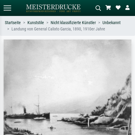
Startseite
Kunststile
Nicht klassifizierte Künstler
Unbekannt
Landung von General Calixto Garcia, 1890, 1910er Jahre
Standardsuche
KI-Bildersuche
Suchen Sie nach Künstlern, Werktiteln
Beschreiben Sie die Szene – z.B. Grüne
oder Stilen – z.B. Monet,
Wiese, Abstrakt mit viel Rot, Dunkles
Sternennacht, Impressionismus, Welle
Ölgemälde, Stehender Akt neben einem
Hokusai, Akt.
Baum.