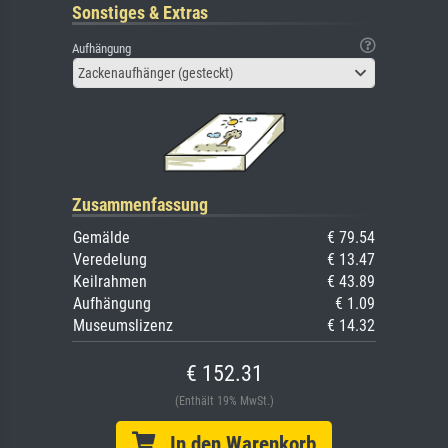
Sonstiges & Extras
Aufhängung
Zackenaufhänger (gesteckt)
Zusammenfassung
Gemälde
€ 79.54
Veredelung
€ 13.47
Keilrahmen
€ 43.89
Aufhängung
€ 1.09
Museumslizenz
€ 14.32
€ 152.31
(Enthält 19% MwSt.)
In den Warenkorb