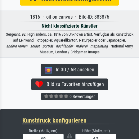
1816 · oil on canvas · Bild-ID: 883876
Nicht klassifizierte Künstler
Sergeant, 92. Highlanders, ca. 1816 von Unknown artist. Verfügbar als Kunstdruck
auf Leinwand, Fotopapier, Aquarellkarton, Naturpapier oder Japanpapier.
andere reihen ·
soldat ·
porträt ·
hochländer ·
malerei ·
mzpainting
· National Army
Museum, London / Bridgeman Images
In 3D / AR ansehen
Bild zu Favoriten hinzufügen
0 Bewertungen
Kunstdruck konfigurieren
Breite (Motiv, cm)
Höhe (Motiv, cm)