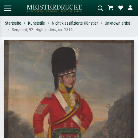
Startseite
Kunststile
Nicht klassifizierte Künstler
Unknown artist
Sergeant, 92. Highlanders, ca. 1816
Standardsuche
KI-Bildersuche
Suchen Sie nach Künstlern, Werktiteln
Beschreiben Sie die Szene – z.B. Grüne
oder Stilen – z.B. Monet,
Wiese, Abstrakt mit viel Rot, Dunkles
Sternennacht, Impressionismus, Welle
Ölgemälde, Stehender Akt neben einem
Hokusai, Akt.
Baum.