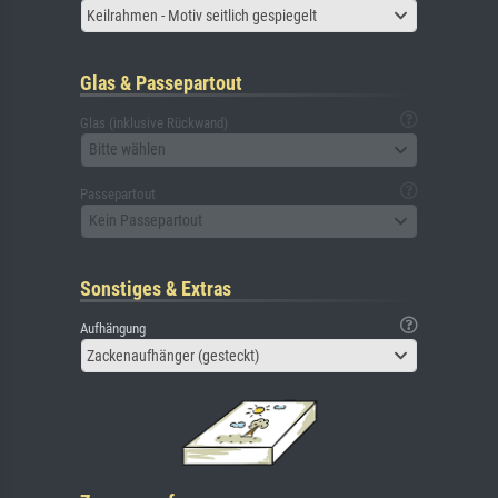
Keilrahmen - Motiv seitlich gespiegelt
Glas & Passepartout
Glas (inklusive Rückwand)
Bitte wählen
Passepartout
Kein Passepartout
Sonstiges & Extras
Aufhängung
Zackenaufhänger (gesteckt)