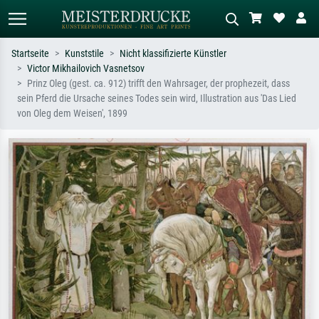
Startseite
Kunststile
Nicht klassifizierte Künstler
Victor Mikhailovich Vasnetsov
Standardsuche
KI-Bildersuche
Prinz Oleg (gest. ca. 912) trifft den Wahrsager, der prophezeit, dass
sein Pferd die Ursache seines Todes sein wird, Illustration aus 'Das Lied
Suchen Sie nach Künstlern, Werktiteln
Beschreiben Sie die Szene – z.B. Grüne
von Oleg dem Weisen', 1899
oder Stilen – z.B. Monet,
Wiese, Abstrakt mit viel Rot, Dunkles
Sternennacht, Impressionismus, Welle
Ölgemälde, Stehender Akt neben einem
Hokusai, Akt.
Baum.