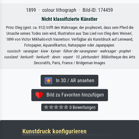
1899 · colour lithograph · Bild-ID: 174459
Nicht klassifizierte Künstler
Prinz Oleg (gest. ca. 912) trifft den Wahrsager, der prophezeit, dass sein Pferd die
Ursache seines Todes sein wird, Illustration aus 'Das Lied von Oleg dem Weisen',
1899 von Victor Mikhailovich Vasnetsov. Verfügbar als Kunstdruck auf Leinwand,
Fotopapier, Aquarellkarton, Naturpapier oder Japanpapier.
russisch ·
varangian ·
kiew ·
kyivan ·
führer der varangianer ·
wahrsager ·
prophet ·
russland ·
herkunft ·
herkunft ·
devin ·
voyant ·
10. jahrhundert
· Bibliotheque des Arts
Decoratifs, Paris, France / Bridgeman Images
In 3D / AR ansehen
Bild zu Favoriten hinzufügen
0 Bewertungen
Kunstdruck konfigurieren