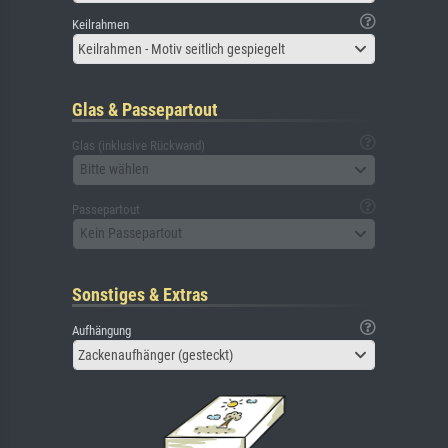
Keilrahmen
Keilrahmen - Motiv seitlich gespiegelt
Glas & Passepartout
Glas (inklusive Rückwand)
Bitte wählen
Passepartout
Kein Passepartout
Sonstiges & Extras
Aufhängung
Zackenaufhänger (gesteckt)