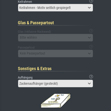
Keilrahmen
Keilrahmen - Motiv seitlich gespiegelt
Glas & Passepartout
Glas (inklusive Rückwand)
Bitte wählen
Passepartout
Kein Passepartout
Sonstiges & Extras
Aufhängung
Zackenaufhänger (gesteckt)