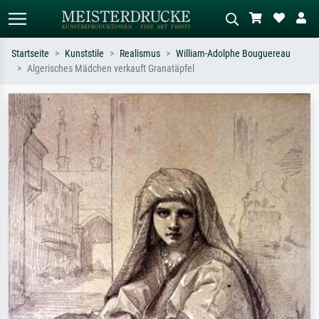
Startseite
Kunststile
Realismus
William-Adolphe Bouguereau
Algerisches Mädchen verkauft Granatäpfel
Standardsuche
KI-Bildersuche
Suchen Sie nach Künstlern, Werktiteln
Beschreiben Sie die Szene – z.B. Grüne
oder Stilen – z.B. Monet,
Wiese, Abstrakt mit viel Rot, Dunkles
Sternennacht, Impressionismus, Welle
Ölgemälde, Stehender Akt neben einem
Hokusai, Akt.
Baum.