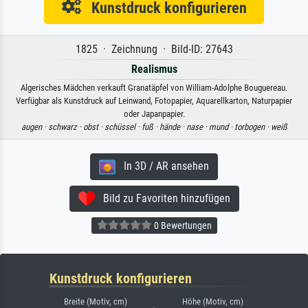
Kunstdruck konfigurieren
1825 · Zeichnung · Bild-ID: 27643
Realismus
Algerisches Mädchen verkauft Granatäpfel von William-Adolphe Bouguereau.
Verfügbar als Kunstdruck auf Leinwand, Fotopapier, Aquarellkarton, Naturpapier
oder Japanpapier.
augen ·
schwarz ·
obst ·
schüssel ·
fuß ·
hände ·
nase ·
mund ·
torbogen ·
weiß
In 3D / AR ansehen
Bild zu Favoriten hinzufügen
0 Bewertungen
Kunstdruck konfigurieren
Breite (Motiv, cm)
Höhe (Motiv, cm)