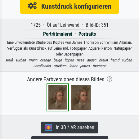
Kunstdruck konfigurieren
1725 · Öl auf Leinwand · Bild-ID: 351
Porträtmalerei
·
Portraits
Eine unvollendete Studie des Kopfes von James Thomson von William Aikman.
Verfügbar als Kunstdruck auf Leinwand, Fotopapier, Aquarellkarton, Naturpapier
oder Japanpapier.
weiß ·
turban ·
mann ·
orange ·
beige ·
lippen ·
nase ·
augen ·
braun ·
hemd ·
turban ·
unvollendet ·
studium ·
leiter ·
james ·
thomson
Andere Farbversionen dieses Bildes
In 3D / AR ansehen