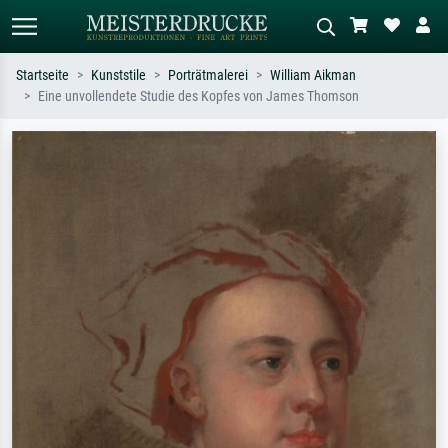
Startseite
Kunststile
Porträtmalerei
William Aikman
Eine unvollendete Studie des Kopfes von James Thomson
Standardsuche
KI-Bildersuche
Suchen Sie nach Künstlern, Werktiteln
Beschreiben Sie die Szene – z.B. Grüne
oder Stilen – z.B. Monet,
Wiese, Abstrakt mit viel Rot, Dunkles
Sternennacht, Impressionismus, Welle
Ölgemälde, Stehender Akt neben einem
Hokusai, Akt.
Baum.