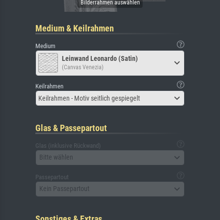
Medium & Keilrahmen
Medium
Leinwand Leonardo (Satin)
(Canvas Venezia)
Keilrahmen
Keilrahmen - Motiv seitlich gespiegelt
Glas & Passepartout
Glas (inklusive Rückwand)
Bitte wählen
Passepartout
Kein Passepartout
Sonstiges & Extras