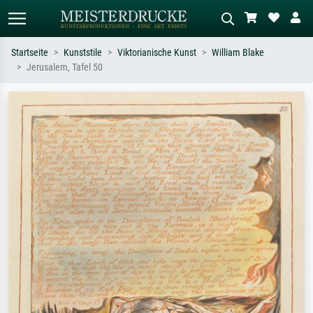
Startseite
Kunststile
Viktorianische Kunst
William Blake
Jerusalem, Tafel 50
Standardsuche
KI-Bildersuche
Suchen Sie nach Künstlern, Werktiteln
Beschreiben Sie die Szene – z.B. Grüne
oder Stilen – z.B. Monet,
Wiese, Abstrakt mit viel Rot, Dunkles
Sternennacht, Impressionismus, Welle
Ölgemälde, Stehender Akt neben einem
Hokusai, Akt.
Baum.