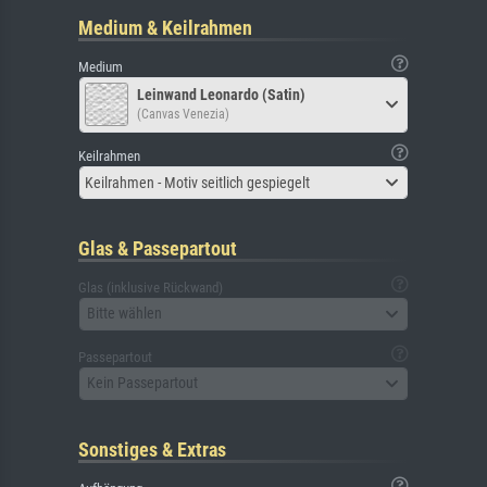
Medium & Keilrahmen
Medium
Leinwand Leonardo (Satin)
(Canvas Venezia)
Keilrahmen
Keilrahmen - Motiv seitlich gespiegelt
Glas & Passepartout
Glas (inklusive Rückwand)
Bitte wählen
Passepartout
Kein Passepartout
Sonstiges & Extras