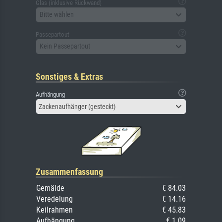
Glas (inklusive Rückwand)
Bitte wählen
Passepartout
Kein Passepartout
Sonstiges & Extras
Aufhängung
Zackenaufhänger (gesteckt)
Zusammenfassung
Gemälde
€ 84.03
Veredelung
€ 14.16
Keilrahmen
€ 45.83
Aufhängung
€ 1.09