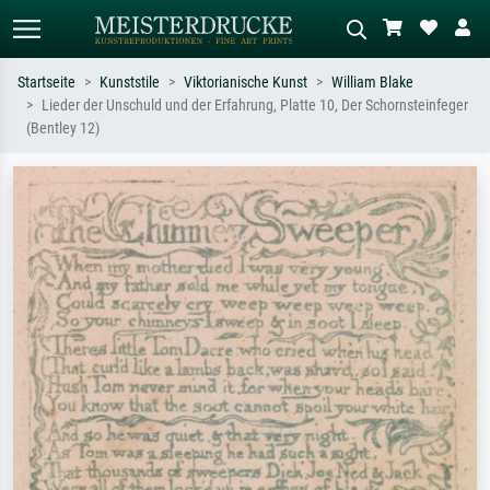
Startseite
Kunststile
Viktorianische Kunst
William Blake
Lieder der Unschuld und der Erfahrung, Platte 10, Der Schornsteinfeger
Standardsuche
KI-Bildersuche
(Bentley 12)
Suchen Sie nach Künstlern, Werktiteln
Beschreiben Sie die Szene – z.B. Grüne
oder Stilen – z.B. Monet,
Wiese, Abstrakt mit viel Rot, Dunkles
Sternennacht, Impressionismus, Welle
Ölgemälde, Stehender Akt neben einem
Hokusai, Akt.
Baum.