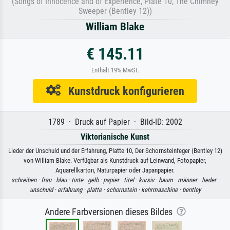
(Songs of Innocence and of Experience, Plate 10, The Chimney
Sweeper (Bentley 12))
William Blake
€ 145.11
Enthält 19% MwSt.
Kunstdruck konfigurieren
1789 · Druck auf Papier · Bild-ID: 2002
Viktorianische Kunst
Lieder der Unschuld und der Erfahrung, Platte 10, Der Schornsteinfeger (Bentley 12)
von William Blake. Verfügbar als Kunstdruck auf Leinwand, Fotopapier,
Aquarellkarton, Naturpapier oder Japanpapier.
schreiben ·
frau ·
blau ·
tinte ·
gelb ·
papier ·
titel ·
kursiv ·
baum ·
männer ·
lieder ·
unschuld ·
erfahrung ·
platte ·
schornstein ·
kehrmaschine ·
bentley
Andere Farbversionen dieses Bildes