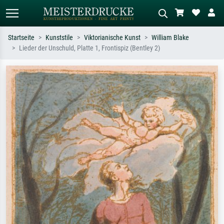
Startseite
Kunststile
Viktorianische Kunst
William Blake
Lieder der Unschuld, Platte 1, Frontispiz (Bentley 2)
Standardsuche
KI-Bildersuche
Suchen Sie nach Künstlern, Werktiteln
Beschreiben Sie die Szene – z.B. Grüne
oder Stilen – z.B. Monet,
Wiese, Abstrakt mit viel Rot, Dunkles
Sternennacht, Impressionismus, Welle
Ölgemälde, Stehender Akt neben einem
Hokusai, Akt.
Baum.