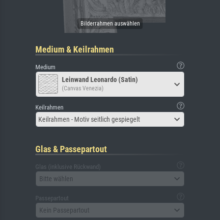
Medium & Keilrahmen
Medium
Leinwand Leonardo (Satin)
(Canvas Venezia)
Keilrahmen
Keilrahmen - Motiv seitlich gespiegelt
Glas & Passepartout
Glas (inklusive Rückwand)
Bitte wählen
Passepartout
Kein Passepartout