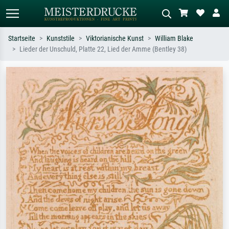
Startseite
Kunststile
Viktorianische Kunst
William Blake
Lieder der Unschuld, Platte 22, Lied der Amme (Bentley 38)
Standardsuche
KI-Bildersuche
Suchen Sie nach Künstlern, Werktiteln
Beschreiben Sie die Szene – z.B. Grüne
oder Stilen – z.B. Monet,
Wiese, Abstrakt mit viel Rot, Dunkles
Sternennacht, Impressionismus, Welle
Ölgemälde, Stehender Akt neben einem
Hokusai, Akt.
Baum.