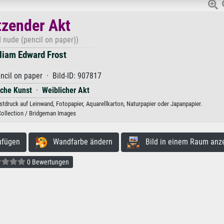
tzender Akt
 nude (pencil on paper))
liam Edward Frost
ncil on paper · Bild-ID: 907817
sche Kunst
·
Weiblicher Akt
stdruck auf Leinwand, Fotopapier, Aquarellkarton, Naturpapier oder Japanpapier.
Collection / Bridgeman Images
ufügen
Wandfarbe ändern
Bild in einem Raum anz
0 Bewertungen