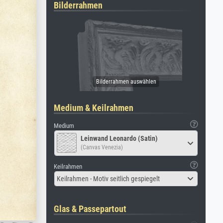
Bilderrahmen
Medium & Keilrahmen
Medium
Leinwand Leonardo (Satin)
(Canvas Venezia)
Keilrahmen
Keilrahmen - Motiv seitlich gespiegelt
Glas & Passepartout