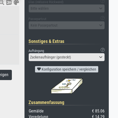
Glas (inklusive Rückwand)
Bitte wählen
Passepartout
Kein Passepartout
Sonstiges & Extras
Aufhängung
Zackenaufhänger (gesteckt)
Konfiguration speichern / vergleichen
eigen
Zusammenfassung
Gemälde
€ 85.06
Veredelung
€ 14.29