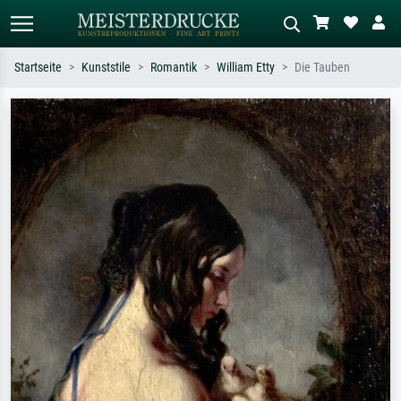
Startseite
Kunststile
Romantik
William Etty
Die Tauben
Standardsuche
KI-Bildersuche
Suchen Sie nach Künstlern, Werktiteln
Beschreiben Sie die Szene – z.B. Grüne
oder Stilen – z.B. Monet,
Wiese, Abstrakt mit viel Rot, Dunkles
Sternennacht, Impressionismus, Welle
Ölgemälde, Stehender Akt neben einem
Hokusai, Akt.
Baum.