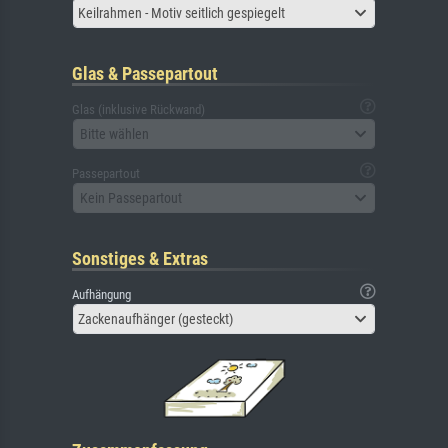
Keilrahmen - Motiv seitlich gespiegelt
Glas & Passepartout
Glas (inklusive Rückwand)
Bitte wählen
Passepartout
Kein Passepartout
Sonstiges & Extras
Aufhängung
Zackenaufhänger (gesteckt)