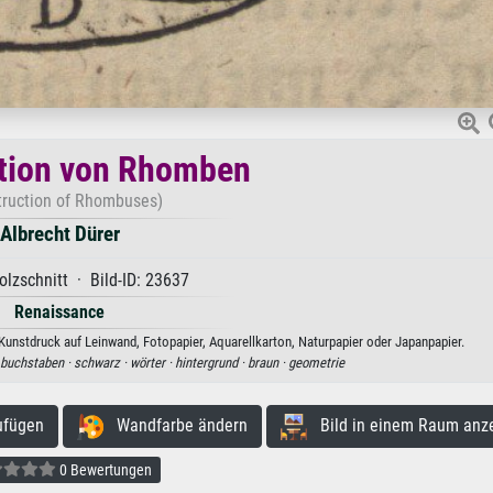
tion von Rhomben
truction of Rhombuses)
Albrecht Dürer
lzschnitt · Bild-ID: 23637
Renaissance
unstdruck auf Leinwand, Fotopapier, Aquarellkarton, Naturpapier oder Japanpapier.
buchstaben ·
schwarz ·
wörter ·
hintergrund ·
braun ·
geometrie
ufügen
Wandfarbe ändern
Bild in einem Raum anz
0 Bewertungen