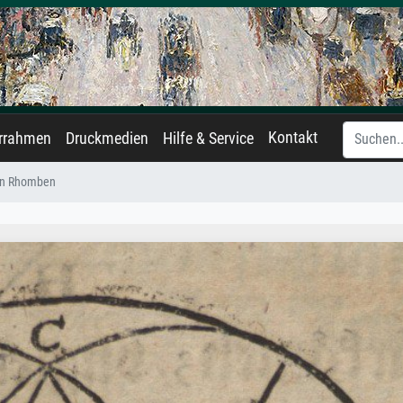
Kontakt
errahmen
Druckmedien
Hilfe & Service
on Rhomben