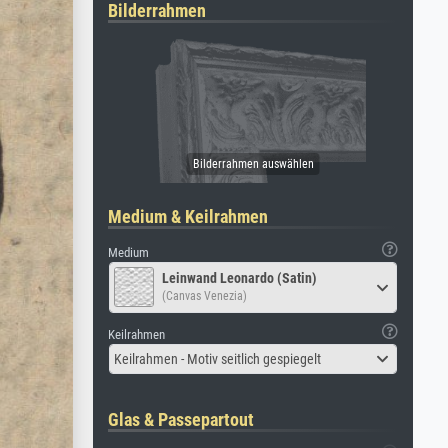
Bilderrahmen
Medium & Keilrahmen
Medium
Leinwand Leonardo (Satin)
(Canvas Venezia)
Keilrahmen
Keilrahmen - Motiv seitlich gespiegelt
Glas & Passepartout