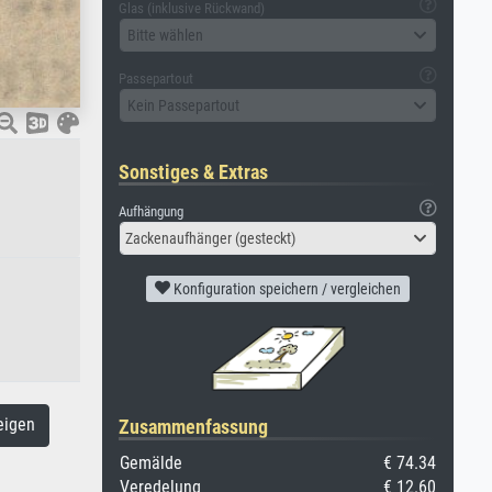
Glas (inklusive Rückwand)
Bitte wählen
Passepartout
Kein Passepartout
Sonstiges & Extras
Aufhängung
Zackenaufhänger (gesteckt)
Konfiguration speichern / vergleichen
eigen
Zusammenfassung
Gemälde
€ 74.34
Veredelung
€ 12.60