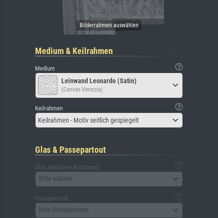
Medium & Keilrahmen
Medium
Leinwand Leonardo (Satin)
(Canvas Venezia)
Keilrahmen
Keilrahmen - Motiv seitlich gespiegelt
Glas & Passepartout
Glas (inklusive Rückwand)
Bitte wählen
Passepartout
Kein Passepartout