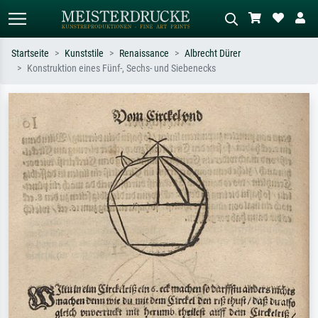
Startseite
Kunststile
Renaissance
Albrecht Dürer
Konstruktion eines Fünf-, Sechs- und Siebenecks
Standardsuche
KI-Bildersuche
Suchen Sie nach Künstlern, Werktiteln
Beschreiben Sie die Szene – z.B. Grüne
oder Stilen – z.B. Monet,
Wiese, Abstrakt mit viel Rot, Dunkles
Sternennacht, Impressionismus, Welle
Ölgemälde, Stehender Akt neben einem
Hokusai, Akt.
Baum.