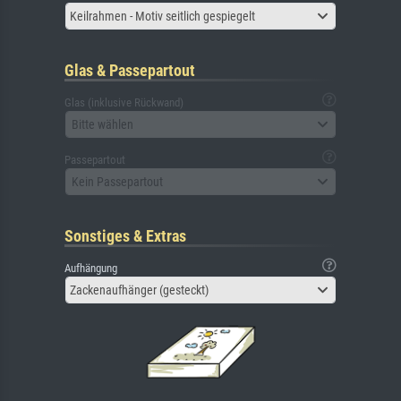
Keilrahmen - Motiv seitlich gespiegelt
Glas & Passepartout
Glas (inklusive Rückwand)
Bitte wählen
Passepartout
Kein Passepartout
Sonstiges & Extras
Aufhängung
Zackenaufhänger (gesteckt)