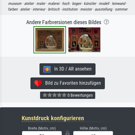
museum ·
atelier ·
maler ·
malerei ·
hoch ·
bogen ·
künstler ·
modell ·
leinwand ·
farben ·
atelier ·
interieur ·
britisch ·
institution ·
meister ·
ausstellung ·
sommer
Andere Farbversionen dieses Bildes
In 3D / AR ansehen
Bild zu Favoriten hinzufügen
0 Bewertungen
Kunstdruck konfigurieren
Breite (Motiv, cm)
Höhe (Motiv, cm)