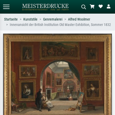
Startseite
Kunststile
Genremalerei
Alfred Woolmer
Innenansicht der British Institution Old Master Exhibition, Sommer 1832
Standardsuche
KI-Bildersuche
Suchen Sie nach Künstlern, Werktiteln
Beschreiben Sie die Szene – z.B. Grüne
oder Stilen – z.B. Monet,
Wiese, Abstrakt mit viel Rot, Dunkles
Sternennacht, Impressionismus, Welle
Ölgemälde, Stehender Akt neben einem
Hokusai, Akt.
Baum.