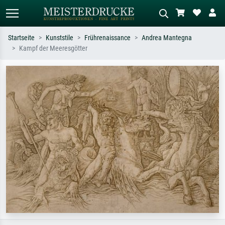
Startseite
Kunststile
Frührenaissance
Andrea Mantegna
Kampf der Meeresgötter
Standardsuche
KI-Bildersuche
Suchen Sie nach Künstlern, Werktiteln
Beschreiben Sie die Szene – z.B. Grüne
oder Stilen – z.B. Monet,
Wiese, Abstrakt mit viel Rot, Dunkles
Sternennacht, Impressionismus, Welle
Ölgemälde, Stehender Akt neben einem
Hokusai, Akt.
Baum.