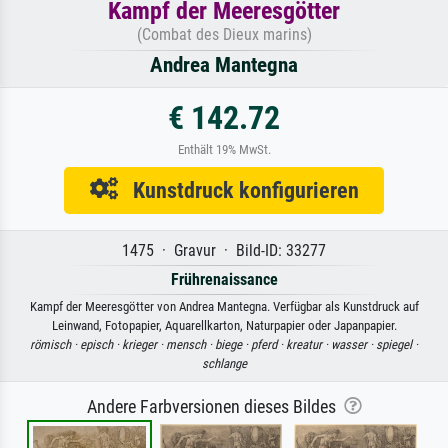
Kampf der Meeresgötter
(Combat des Dieux marins)
Andrea Mantegna
€ 142.72
Enthält 19% MwSt.
Kunstdruck konfigurieren
1475 · Gravur · Bild-ID: 33277
Frührenaissance
Kampf der Meeresgötter von Andrea Mantegna. Verfügbar als Kunstdruck auf
Leinwand, Fotopapier, Aquarellkarton, Naturpapier oder Japanpapier.
römisch ·
episch ·
krieger ·
mensch ·
biege ·
pferd ·
kreatur ·
wasser ·
spiegel ·
schlange
Andere Farbversionen dieses Bildes