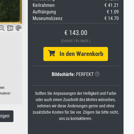
Keilrahmen
€ 41.21
Aufhängung
€ 1.09
Museumslizenz
€ 14.70
€ 143.00
(Enthält 19% MwSt.)
In den Warenkorb
Bildschärfe:
PERFEKT
ier.
alerei ·
Sollten Sie Anpassungen der Helligkeit und Farbe
oder auch einen Zuschnitt des Motivs wünschen,
nehmen wir diese Änderungen gerne und ohne
zusätzliche Kosten für Sie vor. Zögern Sie bitte nicht,
eigen
uns zu kontaktieren.