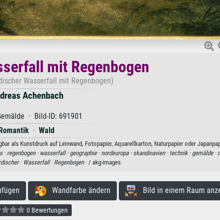
serfall mit Regenbogen
discher Wasserfall mit Regenbogen)
dreas Achenbach
emälde · Bild-ID: 691901
Romantik
·
Wald
ar als Kunstdruck auf Leinwand, Fotopapier, Aquarellkarton, Naturpapier oder Japanpap
s ·
regenbogen ·
wasserfall ·
geographie ·
nordeuropa ·
skandinavien ·
technik ·
gemälde ·
m
discher ·
Wasserfall ·
Regenbogen
· / akg-images
ufügen
Wandfarbe ändern
Bild in einem Raum anz
0 Bewertungen