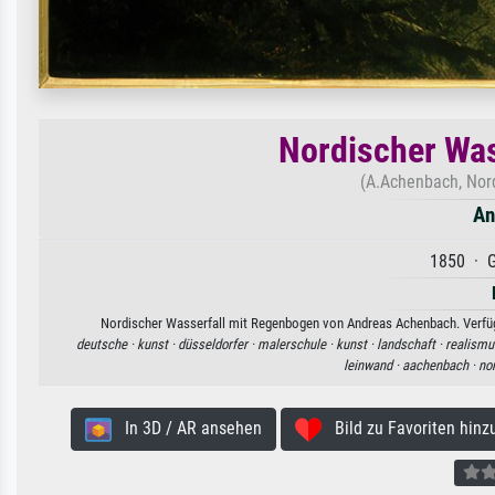
Nordischer Was
(A.Achenbach, Nor
An
1850 · G
Nordischer Wasserfall mit Regenbogen von Andreas Achenbach. Verfügb
deutsche ·
kunst ·
düsseldorfer ·
malerschule ·
kunst ·
landschaft ·
realismu
leinwand ·
aachenbach ·
nor
In 3D / AR ansehen
Bild zu Favoriten hinz