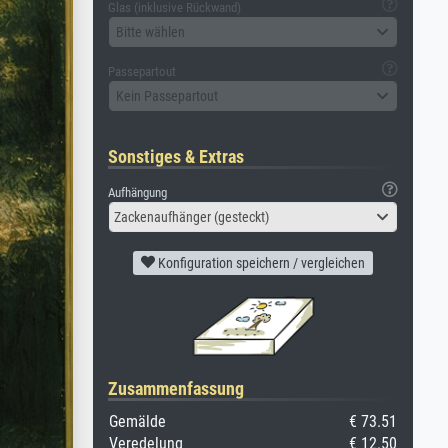
Glas (inklusive Rückwand)
Bitte wählen
Passepartout
Kein Passepartout
Sonstiges & Extras
Aufhängung
Zackenaufhänger (gesteckt)
Konfiguration speichern / vergleichen
Zusammenfassung
Gemälde
€ 73.51
Veredelung
€ 12.50