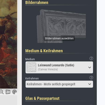
Bilderrahmen
Medium & Keilrahmen
Medium
Leinwand Leonardo (Satin)
(Canvas Venezia)
Keilrahmen
Keilrahmen - Motiv seitlich gespiegelt
Glas & Passepartout