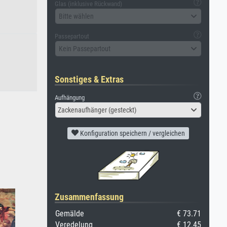
Glas (inklusive Rückwand)
Bitte wählen
Passepartout
Kein Passepartout
Sonstiges & Extras
Aufhängung
Zackenaufhänger (gesteckt)
Konfiguration speichern / vergleichen
Zusammenfassung
Gemälde
€ 73.71
Veredelung
€ 12.45