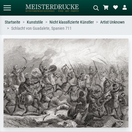
Startseite
Kunststile
Nicht klassifizierte Künstler
Artist Unknown
Schlacht von Guadalete, Spanien 711
Standardsuche
KI-Bildersuche
Suchen Sie nach Künstlern, Werktiteln
Beschreiben Sie die Szene – z.B. Grüne
oder Stilen – z.B. Monet,
Wiese, Abstrakt mit viel Rot, Dunkles
Sternennacht, Impressionismus, Welle
Ölgemälde, Stehender Akt neben einem
Hokusai, Akt.
Baum.