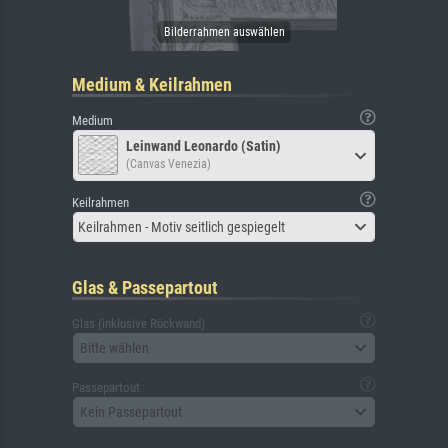
Medium & Keilrahmen
Medium
Leinwand Leonardo (Satin)
(Canvas Venezia)
Keilrahmen
Keilrahmen - Motiv seitlich gespiegelt
Glas & Passepartout
Glas (inklusive Rückwand)
Bitte wählen
Passepartout
Kein Passepartout