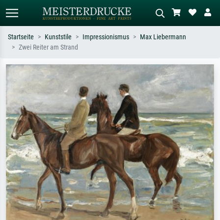
Startseite
Kunststile
Impressionismus
Max Liebermann
Zwei Reiter am Strand
Standardsuche
KI-Bildersuche
Suchen Sie nach Künstlern, Werktiteln
Beschreiben Sie die Szene – z.B. Grüne
oder Stilen – z.B. Monet,
Wiese, Abstrakt mit viel Rot, Dunkles
Sternennacht, Impressionismus, Welle
Ölgemälde, Stehender Akt neben einem
Hokusai, Akt.
Baum.