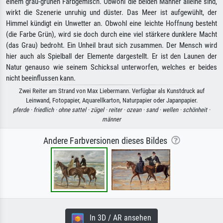
einem grau-grünen Farbgemisch. Obwohl die beiden Männer alleine sind,
wirkt die Szenerie unruhig und düster. Das Meer ist aufgewühlt, der
Himmel kündigt ein Unwetter an. Obwohl eine leichte Hoffnung besteht
(die Farbe Grün), wird sie doch durch eine viel stärkere dunklere Macht
(das Grau) bedroht. Ein Unheil braut sich zusammen. Der Mensch wird
hier auch als Spielball der Elemente dargestellt. Er ist den Launen der
Natur genauso wie seinem Schicksal unterworfen, welches er beides
nicht beeinflussen kann.
Zwei Reiter am Strand von Max Liebermann. Verfügbar als Kunstdruck auf
Leinwand, Fotopapier, Aquarellkarton, Naturpapier oder Japanpapier.
pferde ·
friedlich ·
ohne sattel ·
zügel ·
reiter ·
ozean ·
sand ·
wellen ·
schönheit ·
männer
Andere Farbversionen dieses Bildes
In 3D / AR ansehen