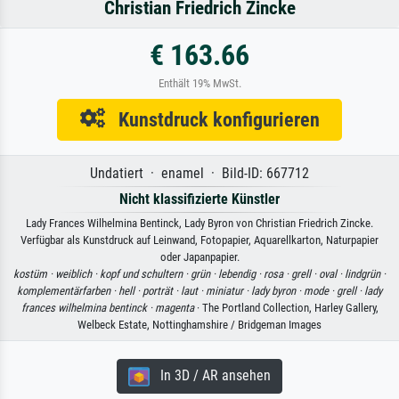
Christian Friedrich Zincke
€ 163.66
Enthält 19% MwSt.
Kunstdruck konfigurieren
Undatiert · enamel · Bild-ID: 667712
Nicht klassifizierte Künstler
Lady Frances Wilhelmina Bentinck, Lady Byron von Christian Friedrich Zincke.
Verfügbar als Kunstdruck auf Leinwand, Fotopapier, Aquarellkarton, Naturpapier
oder Japanpapier.
kostüm ·
weiblich ·
kopf und schultern ·
grün ·
lebendig ·
rosa ·
grell ·
oval ·
lindgrün ·
komplementärfarben ·
hell ·
porträt ·
laut ·
miniatur ·
lady byron ·
mode ·
grell ·
lady
frances wilhelmina bentinck ·
magenta
· The Portland Collection, Harley Gallery,
Welbeck Estate, Nottinghamshire / Bridgeman Images
In 3D / AR ansehen