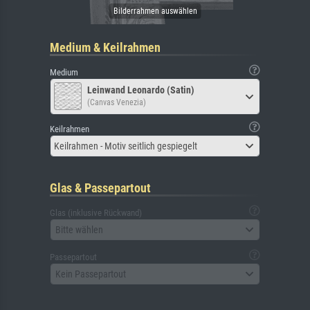
Medium & Keilrahmen
Medium
Leinwand Leonardo (Satin)
(Canvas Venezia)
Keilrahmen
Keilrahmen - Motiv seitlich gespiegelt
Glas & Passepartout
Glas (inklusive Rückwand)
Bitte wählen
Passepartout
Kein Passepartout