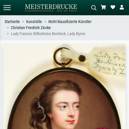
Startseite
Kunststile
Nicht klassifizierte Künstler
Christian Friedrich Zincke
Standardsuche
KI-Bildersuche
Lady Frances Wilhelmina Bentinck, Lady Byron
Suchen Sie nach Künstlern, Werktiteln
Beschreiben Sie die Szene – z.B. Grüne
oder Stilen – z.B. Monet,
Wiese, Abstrakt mit viel Rot, Dunkles
Sternennacht, Impressionismus, Welle
Ölgemälde, Stehender Akt neben einem
Hokusai, Akt.
Baum.