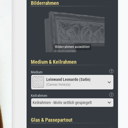
Bilderrahmen
Medium & Keilrahmen
Medium
Leinwand Leonardo (Satin)
(Canvas Venezia)
Keilrahmen
Keilrahmen - Motiv seitlich gespiegelt
Glas & Passepartout