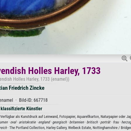
endish Holles Harley, 1733
ndish Holles Harley, 1733 (enamel))
tian Friedrich Zincke
enamel · Bild-ID: 667718
 klassifizierte Künstler
 Verfügbar als Kunstdruck auf Leinwand, Fotopapier, Aquarellkarton, Naturpapier oder Ja
lumen ·
oval ·
aristokratie ·
england ·
georgisch ·
britannien ·
britisch ·
porträt ·
frau ·
herzog
reich
· The Portland Collection, Harley Gallery, Welbeck Estate, Nottinghamshire / Brid