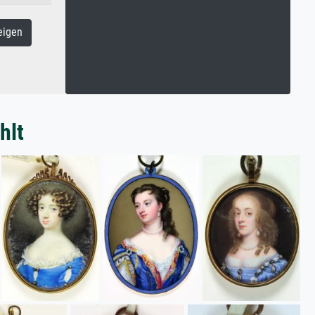
eigen
hlt