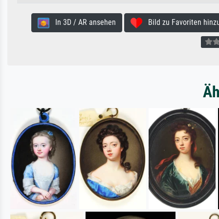
In 3D / AR ansehen
Bild zu Favoriten hinz
Äh