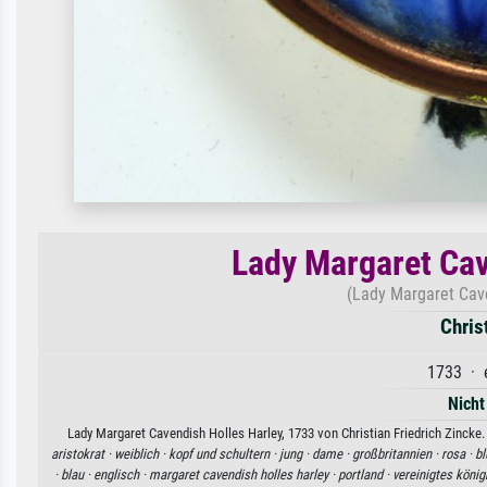
Lady Margaret Cav
(Lady Margaret Cave
Chris
1733 · 
Nicht
Lady Margaret Cavendish Holles Harley, 1733 von Christian Friedrich Zincke.
aristokrat ·
weiblich ·
kopf und schultern ·
jung ·
dame ·
großbritannien ·
rosa ·
b
·
blau ·
englisch ·
margaret cavendish holles harley ·
portland ·
vereinigtes könig