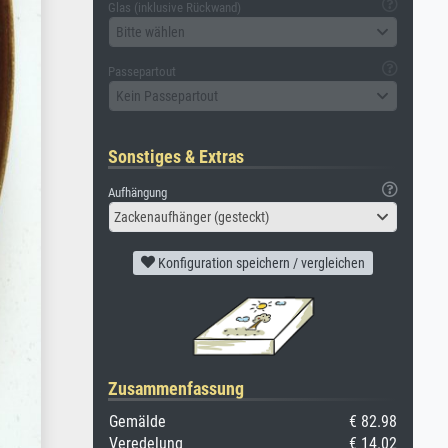
Glas (inklusive Rückwand)
Bitte wählen
Passepartout
Kein Passepartout
Sonstiges & Extras
Aufhängung
Zackenaufhänger (gesteckt)
Konfiguration speichern / vergleichen
Zusammenfassung
Gemälde
€ 82.98
Veredelung
€ 14.02