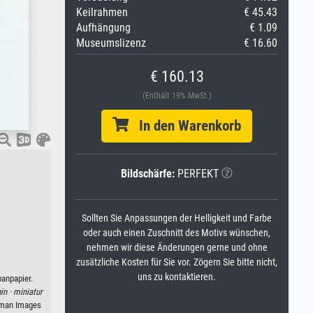
Keilrahmen
€ 45.43
Aufhängung
€ 1.09
Museumslizenz
€ 16.60
€ 160.13
(Enthält 19% MwSt.)
In den Warenkorb
Bildschärfe:
PERFEKT
Sollten Sie Anpassungen der Helligkeit und Farbe
oder auch einen Zuschnitt des Motivs wünschen,
nehmen wir diese Änderungen gerne und ohne
zusätzliche Kosten für Sie vor. Zögern Sie bitte nicht,
uns zu kontaktieren.
panpapier.
in ·
miniatur
geman Images