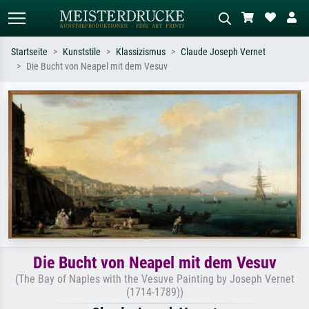
Startseite
Kunststile
Klassizismus
Claude Joseph Vernet
Die Bucht von Neapel mit dem Vesuv
Standardsuche
KI-Bildersuche
Suchen Sie nach Künstlern, Werktiteln
Beschreiben Sie die Szene – z.B. Grüne
oder Stilen – z.B. Monet,
Wiese, Abstrakt mit viel Rot, Dunkles
Sternennacht, Impressionismus, Welle
Ölgemälde, Stehender Akt neben einem
Hokusai, Akt.
Baum.
Die Bucht von Neapel mit dem Vesuv
(The Bay of Naples with the Vesuve Painting by Joseph Vernet
(1714-1789))