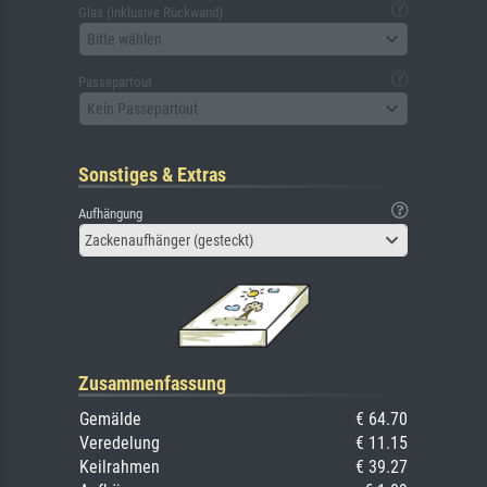
Glas (inklusive Rückwand)
Bitte wählen
Passepartout
Kein Passepartout
Sonstiges & Extras
Aufhängung
Zackenaufhänger (gesteckt)
Zusammenfassung
Gemälde
€ 64.70
Veredelung
€ 11.15
Keilrahmen
€ 39.27