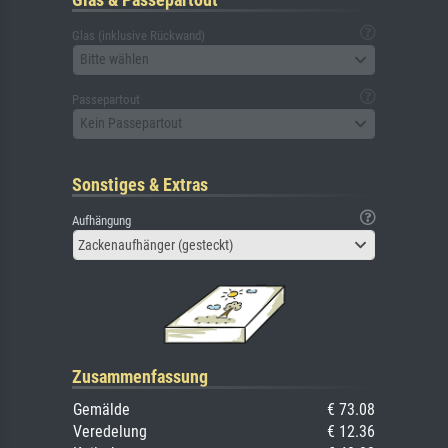
Glas (inklusive Rückwand)
Bitte wählen
Passepartout
Kein Passepartout
Sonstiges & Extras
Aufhängung
Zackenaufhänger (gesteckt)
Zusammenfassung
Gemälde
€ 73.08
Veredelung
€ 12.36