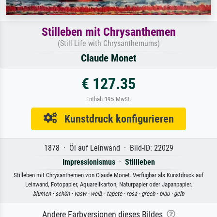
Stilleben mit Chrysanthemen
(Still Life with Chrysanthemums)
Claude Monet
€ 127.35
Enthält 19% MwSt.
Kunstdruck konfigurieren
1878 · Öl auf Leinwand · Bild-ID: 22029
Impressionismus
·
Stillleben
Stilleben mit Chrysanthemen von Claude Monet. Verfügbar als Kunstdruck auf
Leinwand, Fotopapier, Aquarellkarton, Naturpapier oder Japanpapier.
blumen ·
schön ·
vasw ·
weiß ·
tapete ·
rosa ·
greeb ·
blau ·
gelb
Andere Farbversionen dieses Bildes