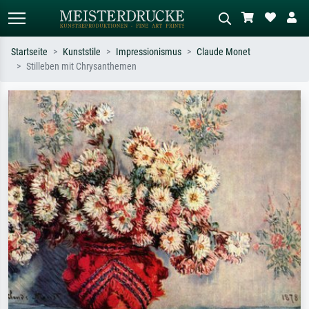
Startseite
Kunststile
Impressionismus
Claude Monet
Stilleben mit Chrysanthemen
Standardsuche
KI-Bildersuche
Suchen Sie nach Künstlern, Werktiteln
Beschreiben Sie die Szene – z.B. Grüne
oder Stilen – z.B. Monet,
Wiese, Abstrakt mit viel Rot, Dunkles
Sternennacht, Impressionismus, Welle
Ölgemälde, Stehender Akt neben einem
Hokusai, Akt.
Baum.