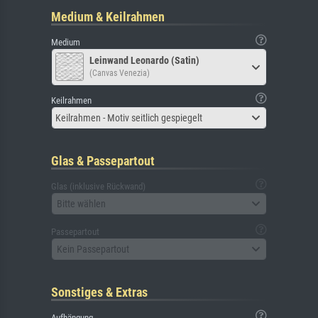
Medium & Keilrahmen
Medium
Leinwand Leonardo (Satin)
(Canvas Venezia)
Keilrahmen
Keilrahmen - Motiv seitlich gespiegelt
Glas & Passepartout
Glas (inklusive Rückwand)
Bitte wählen
Passepartout
Kein Passepartout
Sonstiges & Extras
Aufhängung