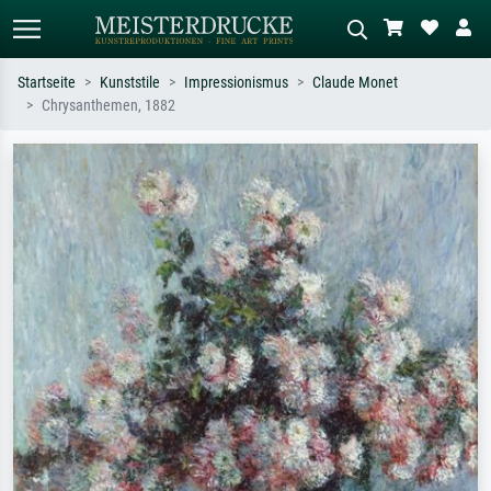
Startseite
Kunststile
Impressionismus
Claude Monet
Chrysanthemen, 1882
Standardsuche
KI-Bildersuche
Suchen Sie nach Künstlern, Werktiteln
Beschreiben Sie die Szene – z.B. Grüne
oder Stilen – z.B. Monet,
Wiese, Abstrakt mit viel Rot, Dunkles
Sternennacht, Impressionismus, Welle
Ölgemälde, Stehender Akt neben einem
Hokusai, Akt.
Baum.