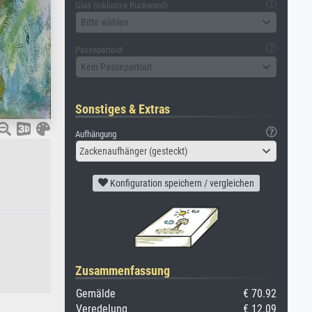
Glas (inklusive Rückwand)
Bitte wählen
Passepartout
Kein Passepartout
Sonstiges & Extras
Aufhängung
Zackenaufhänger (gesteckt)
Konfiguration speichern / vergleichen
Zusammenfassung
Gemälde
€ 70.92
Veredelung
€ 12.09