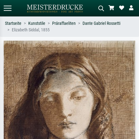
Startseite
Kunststile
Präraffaeliten
Dante Gabriel Rossetti
Elizabeth Siddal, 1855
Standardsuche
KI-Bildersuche
Suchen Sie nach Künstlern, Werktiteln
Beschreiben Sie die Szene – z.B. Grüne
oder Stilen – z.B. Monet,
Wiese, Abstrakt mit viel Rot, Dunkles
Sternennacht, Impressionismus, Welle
Ölgemälde, Stehender Akt neben einem
Hokusai, Akt.
Baum.