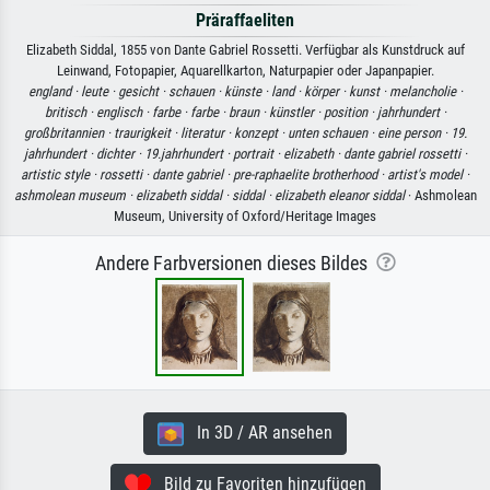
Präraffaeliten
Elizabeth Siddal, 1855 von Dante Gabriel Rossetti. Verfügbar als Kunstdruck auf
Leinwand, Fotopapier, Aquarellkarton, Naturpapier oder Japanpapier.
england ·
leute ·
gesicht ·
schauen ·
künste ·
land ·
körper ·
kunst ·
melancholie ·
britisch ·
englisch ·
farbe ·
farbe ·
braun ·
künstler ·
position ·
jahrhundert ·
großbritannien ·
traurigkeit ·
literatur ·
konzept ·
unten schauen ·
eine person ·
19.
jahrhundert ·
dichter ·
19.jahrhundert ·
portrait ·
elizabeth ·
dante gabriel rossetti ·
artistic style ·
rossetti ·
dante gabriel ·
pre-raphaelite brotherhood ·
artist's model ·
ashmolean museum ·
elizabeth siddal ·
siddal ·
elizabeth eleanor siddal
· Ashmolean
Museum, University of Oxford/Heritage Images
Andere Farbversionen dieses Bildes
In 3D / AR ansehen
Bild zu Favoriten hinzufügen