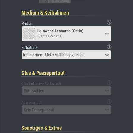
Medium & Keilrahmen
Medium
Leinwand Leonardo (Satin)
(Canvas Venezia)
Keilrahmen
Keilrahmen - Motiv seitlich gespiegelt
Glas & Passepartout
Glas (inklusive Rückwand)
Bitte wählen
Passepartout
Kein Passepartout
Sonstiges & Extras