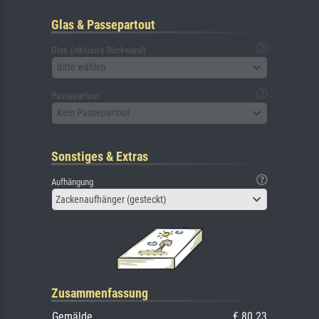
Glas & Passepartout
Glas (inklusive Rückwand)
Bitte wählen
Passepartout
Kein Passepartout
Sonstiges & Extras
Aufhängung
Zackenaufhänger (gesteckt)
Zusammenfassung
Gemälde
€ 80.23