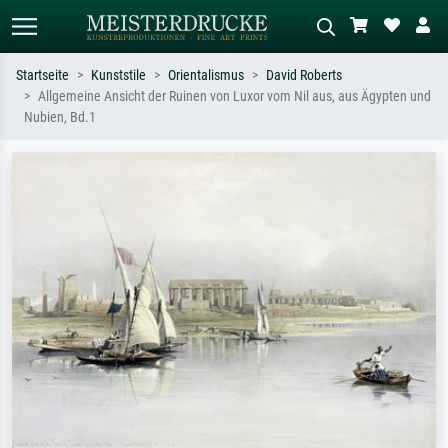
Startseite
Kunststile
Orientalismus
David Roberts
Allgemeine Ansicht der Ruinen von Luxor vom Nil aus, aus Ägypten und
Standardsuche
KI-Bildersuche
Nubien, Bd.1
Suchen Sie nach Künstlern, Werktiteln
Beschreiben Sie die Szene – z.B. Grüne
oder Stilen – z.B. Monet,
Wiese, Abstrakt mit viel Rot, Dunkles
Sternennacht, Impressionismus, Welle
Ölgemälde, Stehender Akt neben einem
Hokusai, Akt.
Baum.