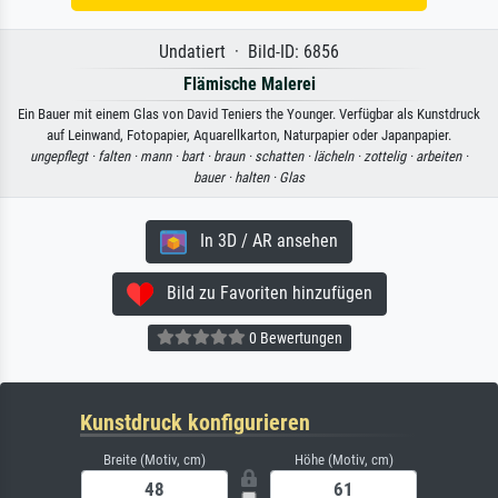
Undatiert · Bild-ID: 6856
Flämische Malerei
Ein Bauer mit einem Glas von David Teniers the Younger. Verfügbar als Kunstdruck
auf Leinwand, Fotopapier, Aquarellkarton, Naturpapier oder Japanpapier.
ungepflegt ·
falten ·
mann ·
bart ·
braun ·
schatten ·
lächeln ·
zottelig ·
arbeiten ·
bauer ·
halten ·
Glas
In 3D / AR ansehen
Bild zu Favoriten hinzufügen
0 Bewertungen
Kunstdruck konfigurieren
Breite (Motiv, cm)
Höhe (Motiv, cm)