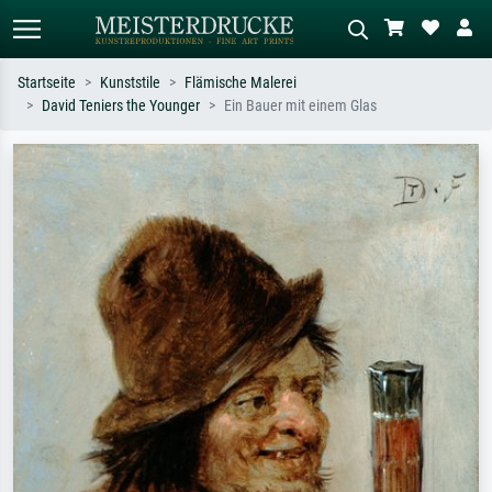
Startseite
Kunststile
Flämische Malerei
David Teniers the Younger
Ein Bauer mit einem Glas
Standardsuche
KI-Bildersuche
Suchen Sie nach Künstlern, Werktiteln
Beschreiben Sie die Szene – z.B. Grüne
oder Stilen – z.B. Monet,
Wiese, Abstrakt mit viel Rot, Dunkles
Sternennacht, Impressionismus, Welle
Ölgemälde, Stehender Akt neben einem
Hokusai, Akt.
Baum.