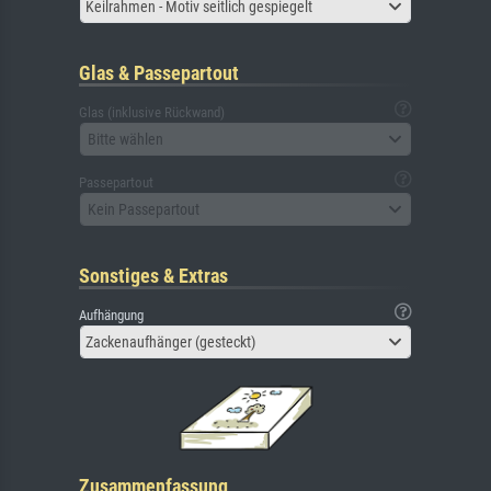
Keilrahmen - Motiv seitlich gespiegelt
Glas & Passepartout
Glas (inklusive Rückwand)
Bitte wählen
Passepartout
Kein Passepartout
Sonstiges & Extras
Aufhängung
Zackenaufhänger (gesteckt)
Zusammenfassung