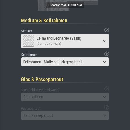
Medium & Keilrahmen
Medium
Leinwand Leonardo (Satin)
(Canvas Venezia)
Keilrahmen
Keilrahmen - Motiv seitlich gespiegelt
Glas & Passepartout
Glas (inklusive Rückwand)
Bitte wählen
Passepartout
Kein Passepartout