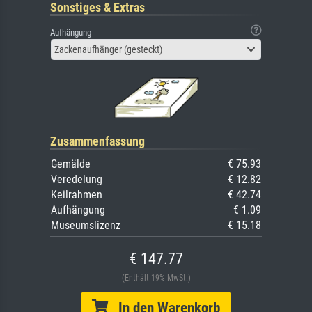
Sonstiges & Extras
Aufhängung
Zackenaufhänger (gesteckt)
Zusammenfassung
Gemälde
€ 75.93
Veredelung
€ 12.82
Keilrahmen
€ 42.74
Aufhängung
€ 1.09
Museumslizenz
€ 15.18
€ 147.77
(Enthält 19% MwSt.)
In den Warenkorb