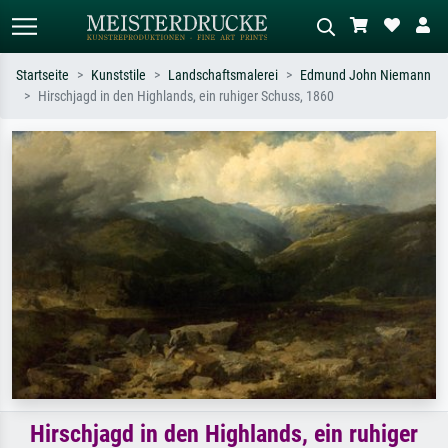
Startseite
Kunststile
Landschaftsmalerei
Edmund John Niemann
Hirschjagd in den Highlands, ein ruhiger Schuss, 1860
Standardsuche
KI-Bildersuche
Suchen Sie nach Künstlern, Werktiteln
Beschreiben Sie die Szene – z.B. Grüne
oder Stilen – z.B. Monet,
Wiese, Abstrakt mit viel Rot, Dunkles
Sternennacht, Impressionismus, Welle
Ölgemälde, Stehender Akt neben einem
Hokusai, Akt.
Baum.
Hirschjagd in den Highlands, ein ruhiger