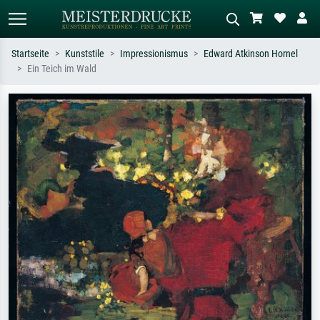
Startseite
Kunststile
Impressionismus
Edward Atkinson Hornel
Ein Teich im Wald
Standardsuche
KI-Bildersuche
Suchen Sie nach Künstlern, Werktiteln
Beschreiben Sie die Szene – z.B. Grüne
oder Stilen – z.B. Monet,
Wiese, Abstrakt mit viel Rot, Dunkles
Sternennacht, Impressionismus, Welle
Ölgemälde, Stehender Akt neben einem
Hokusai, Akt.
Baum.