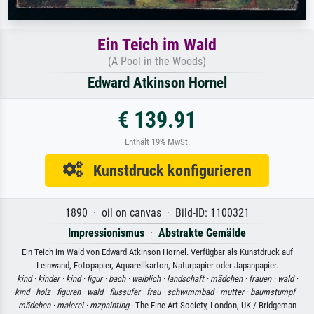
Ein Teich im Wald
(A Pool in the Woods)
Edward Atkinson Hornel
€ 139.91
Enthält 19% MwSt.
Kunstdruck konfigurieren
1890 · oil on canvas · Bild-ID: 1100321
Impressionismus
·
Abstrakte Gemälde
Ein Teich im Wald von Edward Atkinson Hornel. Verfügbar als Kunstdruck auf
Leinwand, Fotopapier, Aquarellkarton, Naturpapier oder Japanpapier.
kind ·
kinder ·
kind ·
figur ·
bach ·
weiblich ·
landschaft ·
mädchen ·
frauen ·
wald ·
kind ·
holz ·
figuren ·
wald ·
flussufer ·
frau ·
schwimmbad ·
mutter ·
baumstumpf ·
mädchen ·
malerei ·
mzpainting
· The Fine Art Society, London, UK / Bridgeman