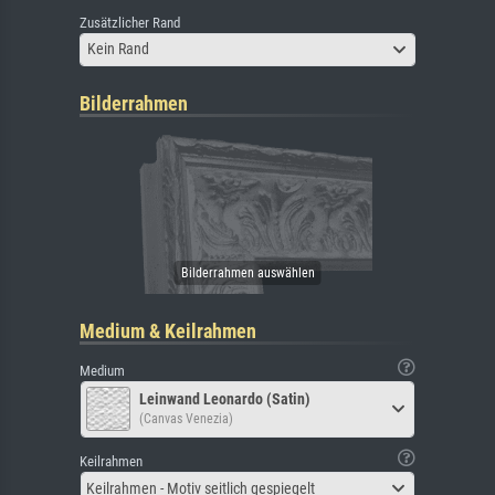
Zusätzlicher Rand
Kein Rand
Bilderrahmen
Medium & Keilrahmen
Medium
Leinwand Leonardo (Satin)
(Canvas Venezia)
Keilrahmen
Keilrahmen - Motiv seitlich gespiegelt