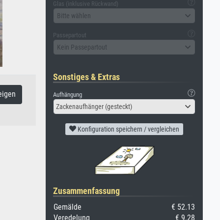
Glas (inklusive Rückwand)
Bitte wählen
Passepartout
Kein Passepartout
Sonstiges & Extras
eigen
Aufhängung
Zackenaufhänger (gesteckt)
Konfiguration speichern / vergleichen
Zusammenfassung
Gemälde
€ 52.13
Veredelung
€ 9.28