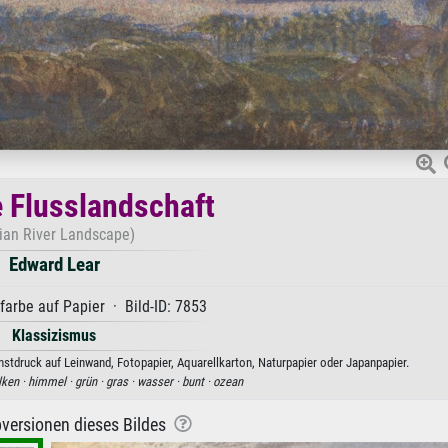
e Flusslandschaft
dian River Landscape)
Edward Lear
arbe auf Papier · Bild-ID: 7853
Klassizismus
nstdruck auf Leinwand, Fotopapier, Aquarellkarton, Naturpapier oder Japanpapier.
lken ·
himmel ·
grün ·
gras ·
wasser ·
bunt ·
ozean
versionen dieses Bildes