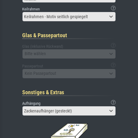
Keilrahmen
Keilrahmen - Motiv seitlich gespiegelt
Glas & Passepartout
Glas (inklusive Rückwand)
Bitte wählen
Passepartout
Kein Passepartout
Sonstiges & Extras
Aufhängung
Zackenaufhänger (gesteckt)