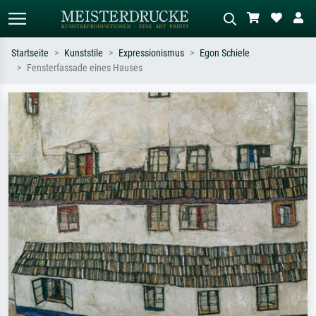
Startseite
Kunststile
Expressionismus
Egon Schiele
Fensterfassade eines Hauses
Standardsuche
KI-Bildersuche
Suchen Sie nach Künstlern, Werktiteln
Beschreiben Sie die Szene – z.B. Grüne
oder Stilen – z.B. Monet,
Wiese, Abstrakt mit viel Rot, Dunkles
Sternennacht, Impressionismus, Welle
Ölgemälde, Stehender Akt neben einem
Hokusai, Akt.
Baum.