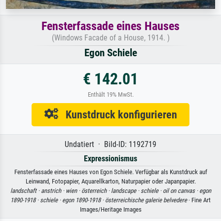
Fensterfassade eines Hauses
(Windows Facade of a House, 1914. )
Egon Schiele
€ 142.01
Enthält 19% MwSt.
Kunstdruck konfigurieren
Undatiert · Bild-ID: 1192719
Expressionismus
Fensterfassade eines Hauses von Egon Schiele. Verfügbar als Kunstdruck auf
Leinwand, Fotopapier, Aquarellkarton, Naturpapier oder Japanpapier.
landschaft ·
anstrich ·
wien ·
österreich ·
landscape ·
schiele ·
oil on canvas ·
egon
1890-1918 ·
schiele ·
egon 1890-1918 ·
österreichische galerie belvedere
· Fine Art
Images/Heritage Images