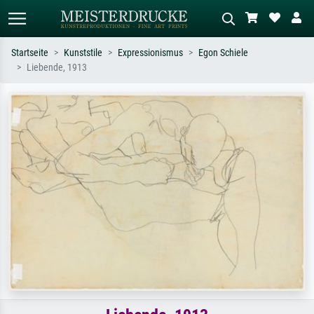
Startseite
Kunststile
Expressionismus
Egon Schiele
Liebende, 1913
Standardsuche
KI-Bildersuche
Suchen Sie nach Künstlern, Werktiteln
Beschreiben Sie die Szene – z.B. Grüne
oder Stilen – z.B. Monet,
Wiese, Abstrakt mit viel Rot, Dunkles
Sternennacht, Impressionismus, Welle
Ölgemälde, Stehender Akt neben einem
Hokusai, Akt.
Baum.