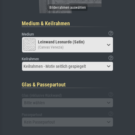
Medium & Keilrahmen
Medium
Leinwand Leonardo (Satin)
(Canvas Venezia)
Keilrahmen
Keilrahmen - Motiv seitlich gespiegelt
Glas & Passepartout
Glas (inklusive Rückwand)
Bitte wählen
Passepartout
Kein Passepartout