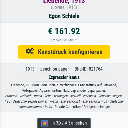
Liebende, 1913
(Lovers, 1913)
Egon Schiele
€ 161.92
Enthält 19% MwSt.
Kunstdruck konfigurieren
1913 · pencil on paper · Bild-ID: 821764
Expressionismus
Liebende, 1913 von Egon Schiele. Verfügbar als Kunstdruck auf Leinwand,
Fotopapier, Aquarellkarton, Naturpapier oder Japanpapier.
erotisch ·
weiblich ·
mann ·
liebe ·
verlangen ·
sexuell ·
zeichnen ·
liebende ·
liegen ·
frau ·
deutscher expressionist ·
mann ·
expressionist ·
expressionismus ·
deutscher
expressionismus ·
Intim
· Private Collection / Bridgeman Images
In 3D / AR ansehen