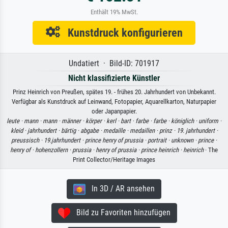
Enthält 19% MwSt.
Kunstdruck konfigurieren
Undatiert · Bild-ID: 701917
Nicht klassifizierte Künstler
Prinz Heinrich von Preußen, spätes 19. - frühes 20. Jahrhundert von Unbekannt.
Verfügbar als Kunstdruck auf Leinwand, Fotopapier, Aquarellkarton, Naturpapier
oder Japanpapier.
leute ·
mann ·
mann ·
männer ·
körper ·
kerl ·
bart ·
farbe ·
farbe ·
königlich ·
uniform ·
kleid ·
jahrhundert ·
bärtig ·
abgabe ·
medaille ·
medaillen ·
prinz ·
19. jahrhundert ·
preussisch ·
19.jahrhundert ·
prince henry of prussia ·
portrait ·
unknown ·
prince ·
henry of ·
hohenzollern ·
prussia ·
henry of prussia ·
prince heinrich ·
heinrich
· The
Print Collector/Heritage Images
In 3D / AR ansehen
Bild zu Favoriten hinzufügen