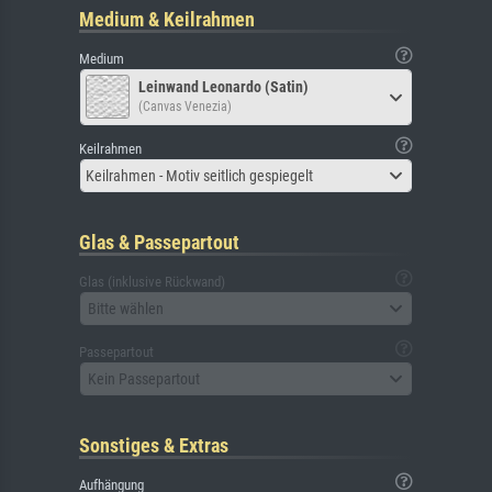
Medium & Keilrahmen
Medium
Leinwand Leonardo (Satin)
(Canvas Venezia)
Keilrahmen
Keilrahmen - Motiv seitlich gespiegelt
Glas & Passepartout
Glas (inklusive Rückwand)
Bitte wählen
Passepartout
Kein Passepartout
Sonstiges & Extras
Aufhängung