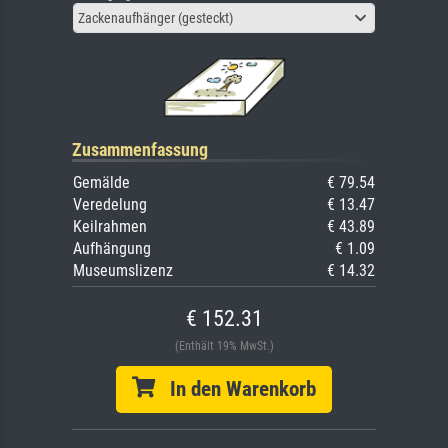
Zackenaufhänger (gesteckt)
Zusammenfassung
Gemälde
€ 79.54
Veredelung
€ 13.47
Keilrahmen
€ 43.89
Aufhängung
€ 1.09
Museumslizenz
€ 14.32
€ 152.31
(Enthält 19% MwSt.)
In den Warenkorb