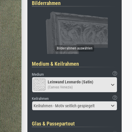
Bilderrahmen
Medium & Keilrahmen
Medium
Leinwand Leonardo (Satin)
(Canvas Venezia)
Keilrahmen
Keilrahmen - Motiv seitlich gespiegelt
Glas & Passepartout