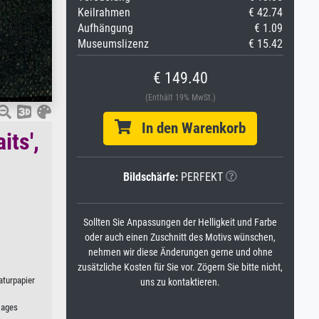
Keilrahmen
€ 42.74
Aufhängung
€ 1.09
Museumslizenz
€ 15.42
€ 149.40
(Enthält 19% MwSt.)
In den Warenkorb
its',
Bildschärfe:
PERFEKT
Sollten Sie Anpassungen der Helligkeit und Farbe
oder auch einen Zuschnitt des Motivs wünschen,
nehmen wir diese Änderungen gerne und ohne
zusätzliche Kosten für Sie vor. Zögern Sie bitte nicht,
aturpapier
uns zu kontaktieren.
mages