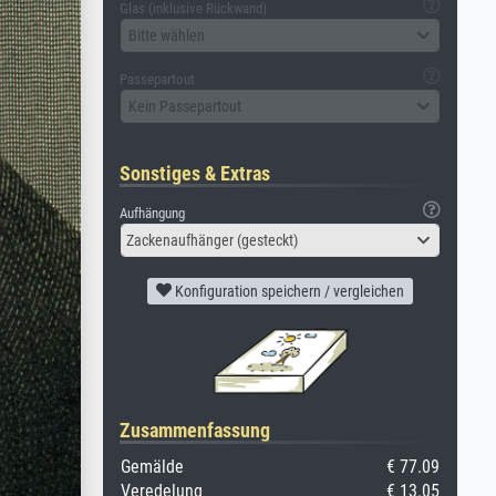
Glas (inklusive Rückwand)
Bitte wählen
Passepartout
Kein Passepartout
Sonstiges & Extras
Aufhängung
Zackenaufhänger (gesteckt)
Konfiguration speichern / vergleichen
Zusammenfassung
Gemälde
€ 77.09
Veredelung
€ 13.05