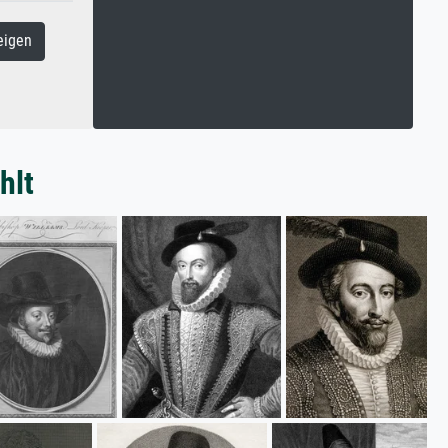
eigen
hlt