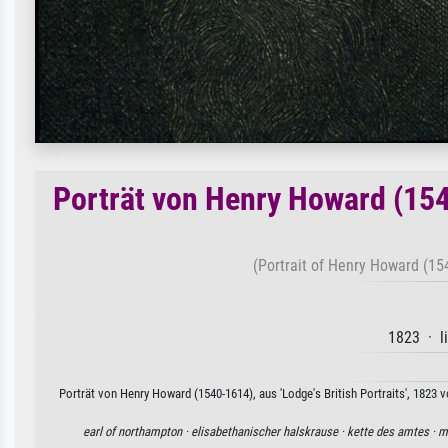
Porträt von Henry Howard (1540
(Portrait of Henry Howard (154
1823 · l
Porträt von Henry Howard (1540-1614), aus 'Lodge's British Portraits', 1823 
earl of northampton ·
elisabethanischer halskrause ·
kette des amtes ·
m