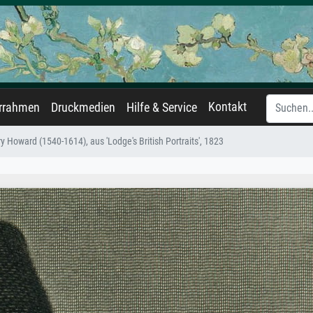
Kontakt
errahmen
Druckmedien
Hilfe & Service
y Howard (1540-1614), aus 'Lodge's British Portraits', 1823