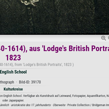
-1614), aus 'Lodge's British Portra
1823
0-1614), from 'Lodge's British Portraits', 1823 )
English School
ithograph · Bild-ID: 39170
Kulturkreise
von English School. Verfügbar als Kunstdruck auf Leinwand, Fotopapier, Aquarellkarton, N
oder Japanpapier.
ännlich ·
aristokratie des 17. jahrhunderts ·
Oberweite
· Private Collection / Bridgeman I